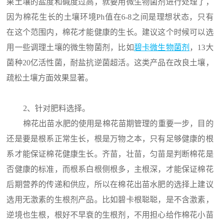
果土壤的盐度和碱度过高，就要用微生物菌剂进行处理了，
因为棉花生长的土壤环境Ph值在6-8之间是理想状态，只有
在这个范围内，棉花才能健康的生长。建议这个时候可以选
用一些调理土壤的微生物菌剂，比如
碧卡微生物菌剂
，13大
菌种20亿活性菌，耐盐抗逆菌超活。这类产品在改良土壤，
疏松土壤方面效果显著。
2、针对肥料选择。
棉花出苗水肥的使用是棉花苗期管理的重要一步，目的
还是要是根系正常生长，根是万物之本，只有足够健康的根
系才能保证棉花健康生长。齐苗，壮苗，匀苗是判断棉花是
否健康的标准，而根系白根侧根多，主根深，才能保证棉花
后期营养的传递和供应，所以在棉花出苗水肥的选择上建议
选用无激素的生根剂产品。比如碧卡根聪聪，是不含激素，
逆境也生根，根好不早衰的生根剂，不用担心给作棉花小苗