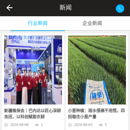
新闻
行业新闻
企业新闻
新疆植保会｜巴内达以匠心深耕
小葱种植：雨水侵袭不用慌，四
良田，以科创赋能农耕
招稳住小葱产量
2026
-
08
-
08
1
2026
-
08
-
03
5