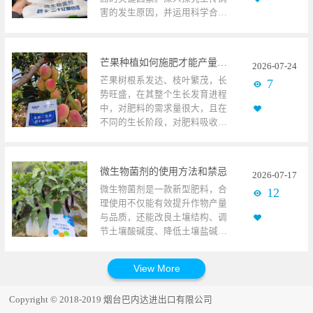
造成的各类危害，再针对性地开
创赋能，深耕抗逆提质赛道创新
害的发生原因，并运用科学合理
展预防与田间管理，才能规避管
为犁耕沃土，技深方得谷盈仓。
的方法防治，对于推动农业可持
理误区、降低种植风险，使小葱
硬核的产品核心竞争力，源自巴
续发展、增加种植户的经济收益
有个好的收成。小葱使用棵举颗
内达持之以恒的技术创新。面对
具有至关重要的意义。辣椒使用
粒水溶肥一、雨水侵袭对小葱的
日趋激烈的市场竞争与各地多元
芒果种植如何施肥才能产量高？
2026
-
07
-
24
碧卡微生物菌剂一、土传病害发
危害1、根系伤害小葱属于浅根须
化种植需求，巴内达深耕“抗逆提
芒果树根系发达、枝叶繁茂，长
7
生的原因1、土壤菌群失调连作是
根性作物，持续降雨会封堵土壤
质”赛道，持续加大科研投入，攻
势旺盛，在其整个生长发育进程
我国农业生产中常见的一种种植
孔隙，造成土壤积水缺氧，易引
坚各类作物种植技术难题，不断
中，对肥料的需求量很大，且在
模式。当连续多年在同一地块种
发沤根、根系早衰。同时雨水浸
夯实产品硬实力。巴内达拥有的
不同的生长阶段，对肥料吸收的
植同一种作物时，会导致土壤中
泡会让土壤酸性物质堆积，损伤
核心物质“三磷酸腺苷”，被誉为
种类和多少是不一样的。因此芒
某些病菌连年繁殖生长，抑制有
根系，增加根腐病、根结线虫等
细胞内能量的“分子货币”，可促
果树施肥成为芒果种植过程中十
益菌的生长，造成土壤菌群数量
等土传病虫害发生，造成苗势衰
进作物各类细胞修复与再生，提
分重要的一个环节，直接影响到
失调，形成病土，使得病害年复
弱、长势不良。2、病害高发小葱
升作物抗逆能力，支撑作物在
微生物菌剂的使用方法和禁忌
2026
-
07
-
17
种植户的经济收益。芒果使用碧
一年地发生。2、施肥不当过量施
田间持续性高温高湿，会增加小
40℃以内高温正常生长，抵
微生物菌剂是一款新型肥料，合
12
卡磷酸二氢钾一、催花肥芒果花
用化肥，特别是氮肥，能刺激土
葱霜霉病、软腐病等病害的发
御-5℃以上低温冻害，保障作物
理使用不仅能有效提升作物产量
芽分化阶段通常始于开花前1个月
传病菌中的镰刀菌、轮枝菌以及
生，增加管理成本和降低小葱品
在逆境条件下稳产增产，切实为
与品质，还能改良土壤结构、调
左右，在花芽分化前科学施肥可
丝核菌的生长与繁殖，导致土传
质。3、种植密度受限，种植效益
种植户创造收益。与此同时，巴
节土壤酸碱度、降低土壤盐碱危
有效促进花芽分化的进程。肥料
病害加重。3、线虫的侵染土壤线
下降合理密植是小葱高产的关
内达持续完善生产工艺流程，实
害，改良耕地质量，深受广大种
应以速效氮、钾肥为主，施肥量
虫与植物病害之间存在着紧密的
键，但阴雨天气下密植田块通风
施全链条严苛品控，以稳定、高
植户认可，现已广泛应用于现代
宜控制在年度总施肥量的20%上
关联。土壤线虫能够对植物根系
透光性差、湿度更高，病害、沤
品质的产品效果回馈广大用户。
农业种植。今天就聊下微生物菌
下。此时芒果种植施肥，建议根
造成损伤，形成伤口，这一情况
根、倒伏风险剧增。多数种植户
历经多年市场推广落地与田间实
剂的使用方法和使用过程中有哪
部冲施碧卡平衡型大量元素水溶
为病菌侵染作物根系创造了有利
只能主动降低种植密度，而田间
践检验，巴内达全系产品收获全
Copyright © 2018-2019 烟台巴内达进出口有限公司
些禁忌。茄子使用碧卡微生物菌
肥，采用分子化学合成工艺生
条件，进而加重了病害的发生程
水肥、人工管理成本并未减少，
国众多种植户的认可，品牌影响