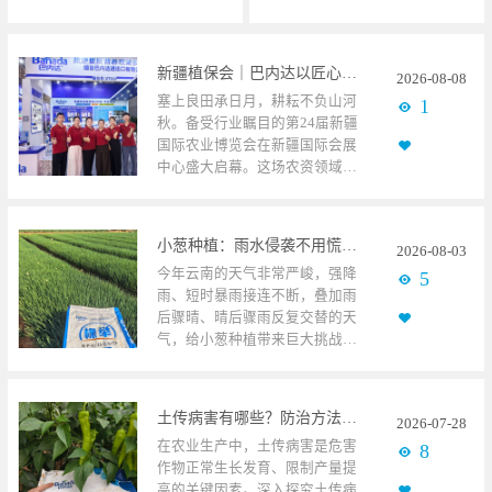
新疆植保会｜巴内达以匠心深耕良田，以科创赋能农耕
2026
-
08
-
08
塞上良田承日月，耕耘不负山河
1
秋。备受行业瞩目的第24届新疆
国际农业博览会在新疆国际会展
中心盛大启幕。这场农资领域的
行业盛会，吸引四面八方的农业
同仁齐聚西域，共话农资行业趋
势、交流种植技术经验，凝聚农
小葱种植：雨水侵袭不用慌，四招稳住小葱产量
2026
-
08
-
03
业发展新动能。烟台巴内达进出
今年云南的天气非常严峻，强降
5
口有限公司携碧卡、黑坦克、棵
雨、短时暴雨接连不断，叠加雨
举系列产品强势参展，凭借硬核
后骤晴、晴后骤雨反复交替的天
产品实力、创新的技术与深厚的
气，给小葱种植带来巨大挑战。
品牌积淀备受关注，吸引了大批
小葱属于浅根作物，生长周期
农资经销商驻足咨询产品特性、
短、抗逆能力弱，对恶劣环境的
考察应用实效、交流行业发展行
耐受能力低于多数蔬菜，这也是
情与相关政策，展位现场气氛热
土传病害有哪些？防治方法抓紧收藏
2026
-
07
-
28
今年小葱管理难度大、容易减产
烈，合作洽谈区域更是持续火
在农业生产中，土传病害是危害
8
的主要原因。想要有效应对恶劣
爆，充分展现了巴内达强劲的市
作物正常生长发育、限制产量提
环境，先要理清持续降雨对小葱
场竞争力与良好的行业口碑。科
高的关键因素。深入探究土传病