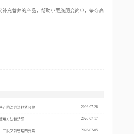
又补充营养的产品，帮助小葱施肥变简单，争夺高
2026
-
07
-
28
些？防治方法抓紧收藏
2026
-
07
-
17
使用方法和禁忌
2026
-
07
-
05
！三股叉前管理四要素