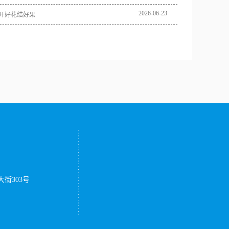
2026
-
06
-
23
开好花结好果
街303号