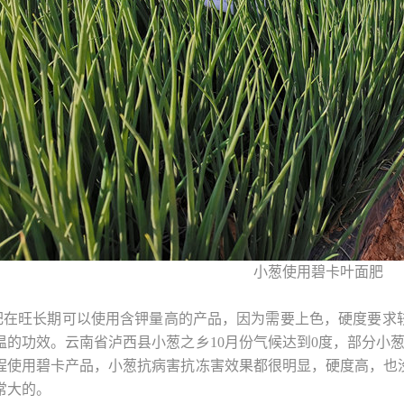
小葱使用碧卡叶面肥
肥在旺长期可以使用含钾量高的产品，因为需要上色，硬度要求
温的功效。云南省泸西县小葱之乡10月份气候达到0度，部分小葱
程使用碧卡产品，小葱抗病害抗冻害效果都很明显，硬度高，也
常大的。