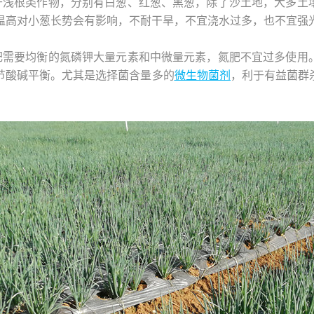
于浅根类作物，分别有白葱、红葱、黑葱，除了沙土地，大多土
温高对小葱长势会有影响，不耐干旱，不宜浇水过多，也不宜强
肥需要均衡的氮磷钾大量元素和中微量元素，氮肥不宜过多使用
节酸碱平衡。尤其是选择菌含量多的
微生物菌剂
，利于有益菌群