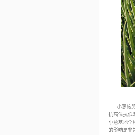
小葱施
抗高温抗低
小葱基地全
的影响是非