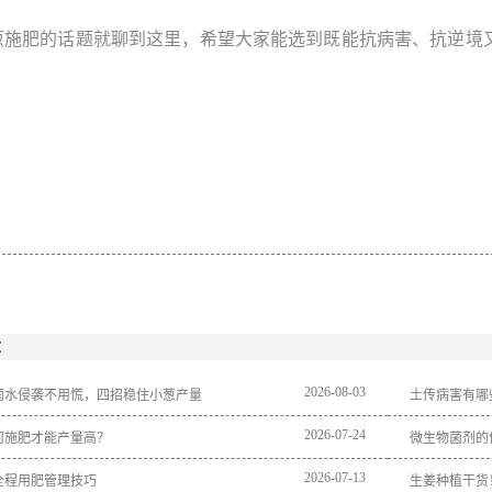
葱施肥的话题就聊到这里，希望大家能选到既能抗病害、抗逆境
：
2026
-
08
-
03
雨水侵袭不用慌，四招稳住小葱产量
土传病害有哪
2026
-
07
-
24
何施肥才能产量高？
微生物菌剂的
2026
-
07
-
13
全程用肥管理技巧
生姜种植干货