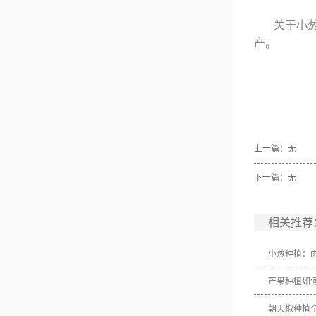
关于小
产。
上一篇：无
下一篇：无
相关推荐
小葱种植：
芒果种植如
朝天椒种植