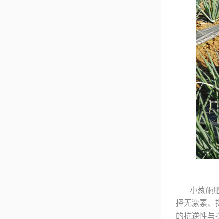
小葱施
择无激素、
的抗逆性与