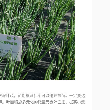
根深叶茂，苗期根系扎牢可以迅速提苗。一定要选
障。叶面喷施多元化的微量元素叶面肥，提高小葱