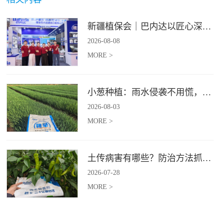
新疆植保会｜巴内达以匠心深耕良田，以科创赋能农耕
2026
-
08
-
08
MORE >
小葱种植：雨水侵袭不用慌，四招稳住小葱产量
2026
-
08
-
03
MORE >
土传病害有哪些？防治方法抓紧收藏
2026
-
07
-
28
MORE >