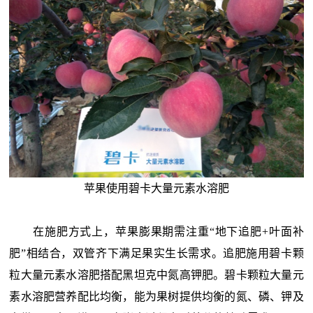
苹果使用碧卡大量元素水溶肥
在施肥方式上，苹果膨果期
需注重“地下追肥+叶面补
肥”相结合，双管齐下满足果实生长需求。追肥施用
碧卡颗
粒大量元素水溶肥搭配黑坦克中氮高钾肥。碧卡颗粒大量元
素水溶肥营养配比均衡，能为果树提供均衡的氮、磷、钾及