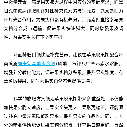
中微量元素，满足果实膨大过程中对养分的基础需求；而黑
坦克中氮高钾肥则针对性补充氮元素与钾元素，氮元素助力
叶片光合作用，为果实积累有机养分，钾元素则直接参与果
实糖分合成与运输，促进果实快速膨大，同时增强果皮韧
性，为果实生长打下坚实基础。
叶面补肥则能快速补充营养，建议在苹果膨果期配合叶
面喷施
碧卡氨基酸水溶肥
+磷酸二氢钾及中量元素水溶肥。
增强养分转化能力，促进果实糖分积累，提升果实甜度，有
效预防裂果，同时为果实自然着色提供支持。
科学的施肥方案能为苹果膨果期带来多重益处，不仅能
加快果实膨大速度，让果实个头更大、果形更端正，还能通
过补充中量元素降低裂果率，提升果实的商品性。同时，养
分的精准供给能促进果实糖分积累，让苹果口感更好，自然