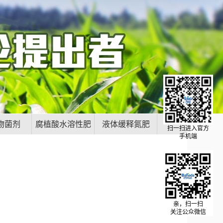
物菌剂
腐植酸水溶性肥
液体缓释氮肥
扫一扫进入官方
手机端
料
亲，扫一扫
关注公众微信