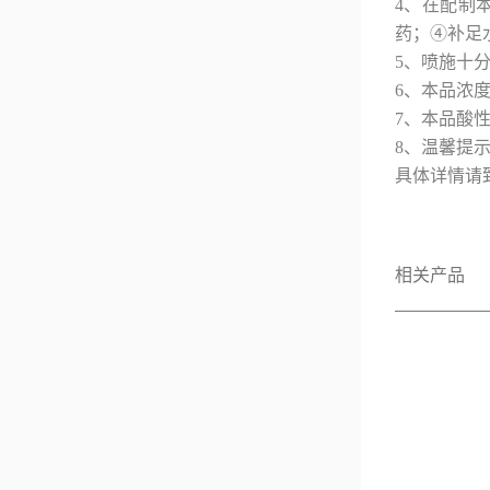
4、在配制
药；④补足
5、喷施十
6、本品浓
7、本品酸
8、温馨提
具体详情请
相关产品