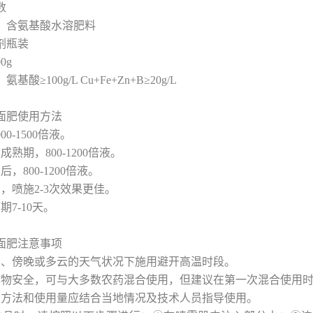
数
】含氨基酸水溶肥料
剂瓶装
0g
酸≥100g/L Cu+Fe+Zn+B≥20g/L
面肥使用方法
00-1500倍液。
熟期，800-1200倍液。
，800-1200倍液。
，喷施2-3次效果更佳。
期7-10天。
面肥注意事项
晨、傍晚或多云的天气状况下施用避开高温时段。
作物安全，可与大多数农药混合使用，但建议在第一次混合使用
用方法和使用量应结合当地情况及技术人员指导使用。