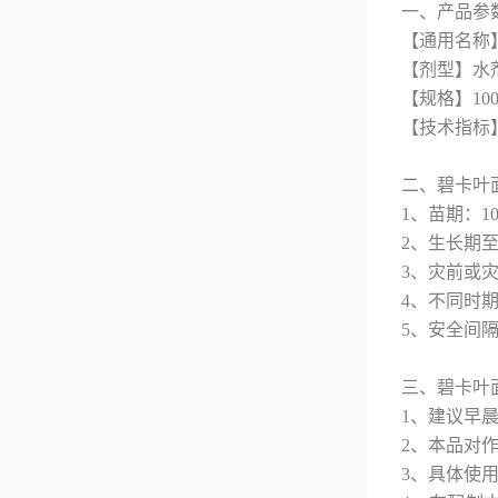
一、产品参
【通用名称
【剂型】水
【规格】100
【技术指标】氨基
二、碧卡叶
1、苗期：10
2、生长期至成
3、灾前或灾后
4、不同时期
5、安全间隔
三、碧卡叶
1、建议早
2、本品对
3、具体使