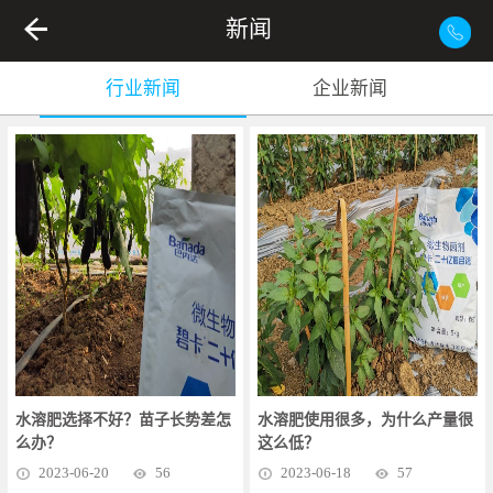
新闻
行业新闻
企业新闻
水溶肥选择不好？苗子长势差怎
水溶肥使用很多，为什么产量很
么办？
这么低？
2023
-
06
-
20
56
2023
-
06
-
18
57