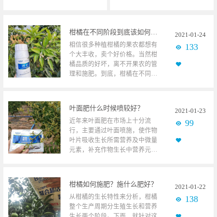
柑橘在不同阶段到底该如何施肥？
2021
-
01
-
24
相信很多种植柑橘的果农都想有
133
个大丰收，卖个好价格。当然柑
橘品质的好坏，离不开果农的管
理和施肥。到底，柑橘在不同阶
段到底该如何施肥？柑橘使用碧
卡叶面肥 1、春梢
肥 此时
叶面肥什么时候喷较好？
2021
-
01
-
23
期施肥又叫“醒树体”，需要及时
近年来叶面肥在市场上十分流
99
恢复树势，加快促进营养生长
行，主要通过叶面喷施，使作物
（春稍）和生殖生长（促花）的
叶片吸收生长所需营养及中微量
营养补充。因柑橘的年数不同，
元素，补充作物生长中营养元素
所以施肥量也不同，以氮肥为
的缺失和不足。使用起来很方
主，钾肥和磷肥为次。幼树根系
便，可以和大部分的农药进行混
小、吸肥慢，所以施肥以少量多
配使用，所以受到了广大种植户
次为主；挂果树要比幼树用肥量
柑橘如何施肥？施什么肥好？
2021
-
01
-
22
的选择和喜爱，那么，叶面肥具
大，树冠扩大时可增加用肥量，
从柑橘的生长特性来分析，柑橘
138
体什么时候喷才好呢？黄皮果使
具体要根据柑橘的挂果量，来调
整个生产周期分生殖生长和营养
用碧卡叶面肥 1、生长期在作物
整柑橘的施肥量。 2、结果期至
生长两个阶段。下面，就针对这