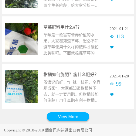
生长期的时候需要大量的营养元
膨果转色期 此阶段较长，应多补
两个生长阶段，给大家分析一下
素供给来促进长势，这个时候配
充营养，跟上柑橘需求，这样才
柑橘如何施肥？施什么肥好？柑
合底肥喷施叶面肥，可以起到事
能保证树体不受损伤，减少落果
橘使用碧卡水溶肥 1、营养生长
半功倍的作用，还可以弥补底肥
量。主要以高钾肥和平衡肥为
阶段 营养生长阶段从开春算起，
里缺失的中微量元素。 2、花期
主。期间也要及时喷叶面肥，防
草莓肥料用什么好？
2021
-
01
-
21
此时应该施萌芽肥，要使用促进
无花难成果，花期在作物的整个
止因缺素症而引起的裂果，增加
草莓是一款富有营养价值的水
113
幼苗生根的肥料，可以使用微生
生长周期中起着至关重要的作
果皮着色速度，提高亮度，这样
果，大家都知道草莓，想必不知
物菌剂+生根剂，可以尽快的恢复
用，这个时期喷施适当的叶面肥
才能卖上好价位，增加收入。柑
道草莓使用什么样的肥料才能如
根系生长，促进新根萌发，确保
可以起到保花保果的良好作用，
橘使用碧卡叶面肥 3、月子肥 柑
此美味吧。下面就根据草莓的五
果树萌芽期水分、养分的供应，
为产量保证打下坚实的基
橘是不耐冻的亚热带及温带作
个生长发育时期，给大家详细介
提高地上部作物的抗逆性，抗低
础。 3、膨大期此时配合根部冲
物，零下五度以下就容易出现霜
绍一下草莓肥料用什么好？ 草莓
温能力，促进作物早萌芽。用两
施，叶面喷施叶面肥，可以很好
冻，零下二、三度细枝、嫩枝及
使用碧卡菌剂一、定植后草莓刚
次后，再用高氮型或者平衡性的
的促进果实膨大的作用，从而使
花都会受冻。可以在摘完果之后
柑橘如何施肥？施什么肥好？
2021
-
01
-
20
刚定植，生命力较弱，这个时候
颗粒水溶肥，肥效较久，可以长
作物品质优产量高，提前上
使用平衡肥和微生物菌剂，让果
俗话说的好，“庄稼一枝花，全靠
99
就应该增强草莓的抗逆能力，草
期、均匀的给果树补充营养。 之
市。 4、转色期此时通过喷施叶
树快速恢复树势，增强抗冻能
肥当家”，大家都知道柑橘种下
莓肥料可以选择碧卡根聪聪+微生
后到柑橘开花阶段，在花了谢了
面肥可以起到促进果实上色快，
力；在霜冻季节前喷施碧卡氨基
去，就一定要用肥。但柑橘该如
物菌剂进行冲施或滴灌两次，快
三分之一的时候，叶面喷施碧卡
果实表皮硬度高，耐储存的作
酸叶面肥和磷酸二氢钾2-3次，增
何施肥？用什么肥有利于柑橘健
速提高缓苗，同时大大降低后期
氨基酸叶面肥+螯合硼肥+硅溶磷
用。黄皮果使用碧卡叶面肥 除了
加柑橘自身抗寒能力，减轻或预
康茁壮的生长呢？ 柑橘使用碧卡
草莓根腐病的发生几率，提高草
酸二氢钾，起到保花保果的效
作物的主要生长周期，在我们平
防冻害的发生。 看到这里，相信
水溶肥1、苗期苗期作物生长非常
莓成活率。 二、花期此时一定要
果，在花完全谢后再喷施一次。
时打药的同时都可以搭配叶面肥
大家都已经知道柑橘在不同阶段
关键，就好像婴儿一样需要要细
注重提前多施高磷水溶肥料，可
柑橘使用碧卡水溶肥 2、生殖生
来使用，避免一遍肥一遍药，这
到底该如何施肥了，在每个节点
心照顾，它才能长的好。此时期
促进花芽的快速分化，提高草莓
长阶段 待花完全谢后就是开始坐
样省时省力，而且效果很好，循
用对肥料，柑橘才能很好的生长
Copyright © 2018-2019 烟台巴内达进出口有限公司
施肥可以使用含氨基酸的生根剂
的产量。 三、幼果期这个时期草
果，这个时候正式进入生殖生长
环不断的为补充作物生长营养元
发育，结出果个、品质高的果