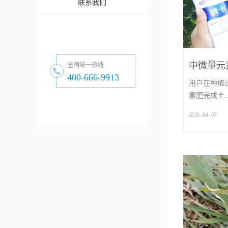
联系我们
中微量元
全国统一热线
400-666-9913
几点事项
用户在种植
素肥完成土..
2020
-
04
-
07
...