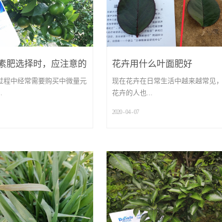
素肥选择时，应注意的
花卉用什么叶面肥好
过程中经常需要购买中微量元
现在花卉在日常生活中越来越常见
.
花卉的人也...
2020
-
04
-
07
...