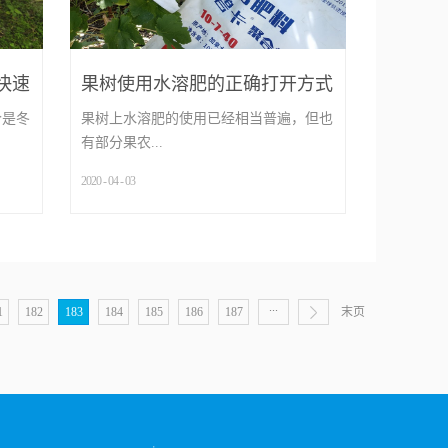
快速
果树使用水溶肥的正确打开方式
个是冬
果树上水溶肥的使用已经相当普遍，但也
有部分果农...
2020
-
04
-
03
...
...
1
182
183
184
185
186
187
末页