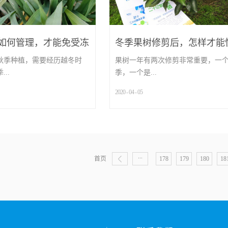
如何管理，才能免受冻
冬季果树修剪后，怎样才能
恢复树势
秋季种植，需要经历越冬时
果树一年有两次修剪非常重要，一
..
季，一个是...
2020
-
04
-
05
...
...
首页
178
179
180
18