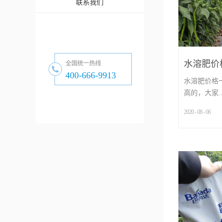
联系我们
水溶肥价
全国统一热线
400-666-9913
些影响？
水溶肥价格
高的，大家..
2020
-
08
-
06
...