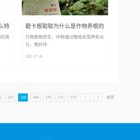
么特
碧卡根聪聪为什么是作物养根的
关键肥
物的高
万物靠根而生，作物通过根吸收营养和水
分，根好作...
2020
-
07
-
26
...
...
6
167
168
169
170
171
172
末页