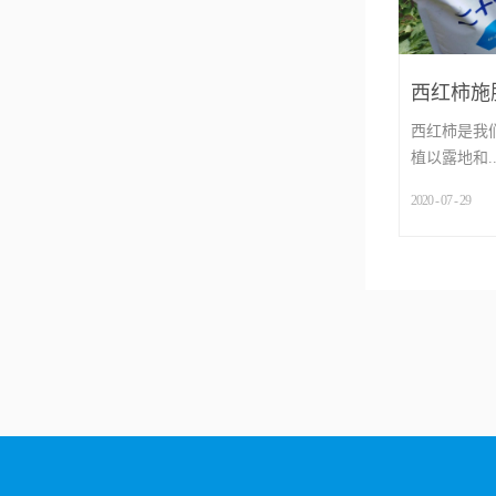
西红柿施
更明显
西红柿是我
植以露地和..
2020
-
07
-
29
...