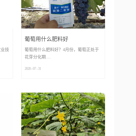
葡萄用什么肥料好
农业技
葡萄用什么肥料好？4月份，葡萄正处于
花芽分化期....
2020
-
07
-
31
..