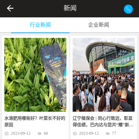
新闻
行业新闻
企业新闻
水溶肥用哪些好？叶菜长不好的
辽宁植保会 | 同心行致远，彰显
原因
得佳绩，巴内达与您共“耀”新未
来
2023
-
09
-
12
60
2023
-
09
-
12
77