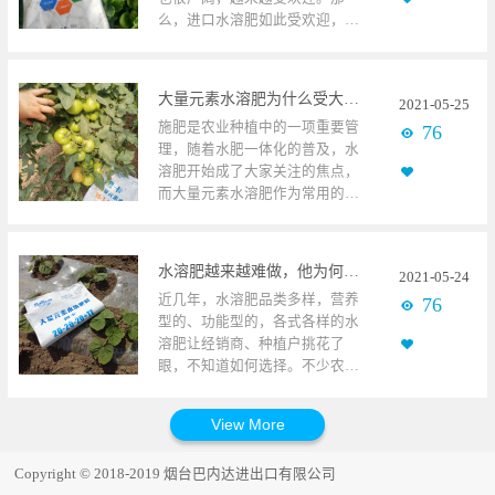
馈，蔬菜或者水果在连续种植七
物花期、果实膨大期和转色期，
么，进口水溶肥如此受欢迎，有
八年后，遇到土壤板结、盐碱
无法满足作物对营养元素的大量
什么原因呢？ 草莓使用碧卡微生
化、酸化等问题。究其原因，还
需求，影响作物的产量和品质。
物菌剂1、营养含量高进口水溶肥
是因为这些年尿素和大化肥的大
在这种情况下，讲究各种肥料的
多采用高品质原料生产，加上进
量使用，大化肥生产技术有限，
配合施用，方能增加肥料吸收利
大量元素水溶肥为什么受大家的喜爱
2021
-
05
-
25
入海关或代理公司时，要求检测
肥料中的杂质和不溶物比较多，
用率。 葡萄使用碧卡颗粒水溶肥
施肥是农业种植中的一项重要管
76
含量，一般会高于实际含量。但
不易被作物吸收，经过长时间在
一、舍弃单一含量的大化肥，选
理，随着水肥一体化的普及，水
一些国产水溶肥，为了追求更高
土壤里积累、沉淀，造成盐渍、
择碧卡水溶肥进行基本施肥，它
溶肥开始成了大家关注的焦点，
的利益，在含量上做一些手脚，
青苔、红苔，从而破坏土壤的团
氮磷钾含量可以达到60个以上，
而大量元素水溶肥作为常用的水
导致水溶肥养分不够、效果打折
粒结构，造成土壤板结和土壤酸
养分更佳齐全，使用后真实吸收
溶肥，有什么优势？为什么会受
扣。 2、生产工艺技术高进口水
化、盐碱。影响农作物根系的正
利用率可以达到90％以上，吸收
大家的喜爱呢？ 番茄使用碧卡大
溶肥与国产水溶肥的本质区别就
常生长，影响作物产量和品
率用率更高； 二、增加土壤有机
量元素水溶肥一、养分全、配比
是生产工艺技术的不同，进口水
质。 洋葱使用碧卡水溶肥而使用
质，使用生物菌肥、有机肥或碧
水溶肥越来越难做，他为何如此轻松？
2021
-
05
-
24
多样 大量元素水溶肥是一种完全
溶肥所使用的一些先进技术，如
巴内达碧卡水溶肥，就可以很好
卡微生物菌剂，增加土壤有机
近几年，水溶肥品类多样，营养
76
溶于水的多元素复合肥料，养分
巴内达碧卡进口水溶肥，使用的
的解决这类个问题。巴内达碧卡
质，改良土壤团里结构，为作物
型的、功能型的，各式各样的水
齐全。氮磷钾总量不少于百分之
分子化学合成、促渗工艺和双层
水溶肥采用高品质原料，分子化
生长营造好的环境； 三、叶面喷
溶肥让经销商、种植户挑花了
50，中微量元素不少于百分之6，
电解、硅溶技术，都是国产水溶
学合成工艺和硅溶技术生产，不
肥进行补肥，不同作物不同生长
眼，不知道如何选择。不少农资
营养均衡，完全满足作物生长期
肥所不能具备的。 3、性价比高
溶物和杂质含量非常低，一般不
时期，合理选择肥料种类，如，
经销商也在交谈，说手里产品也
间对养分的需求。且根据作物需
在大家的印象中，进口水溶肥可
超过百分之5。不会造成作物不吸
定植后以氨基酸营养型叶面肥为
不少，但影响力总是达不到，销
肥特点配方多样，有平衡型、高
能是很昂贵的，其实不是。进口
收，堆积到土壤，造成土壤团粒
主，膨果期以磷酸二氢钾为
量也上不去，钱是越来越难挣。
氮型、高钾型和高磷型四种配
水溶肥与国产水溶肥在价格上或
结构破坏和影响，保证作物根系
主。 综上所述，肥料吸收利用率
究竟是什么原因，导致水溶肥越
比，适合多种大田、果树、药
许有所差异，但与良好的效果相
的正常生长，吸收利用率高，满
低，根本原因就是大化肥使用过
Copyright © 2018-2019 烟台巴内达进出口有限公司
来越难做呢？ 南瓜使用碧卡水溶
材、花卉使用。 二、吸收利用率
比是比较实惠的。 草莓使用碧卡
足作物对养分的需求，达到增产
多，又不注意肥料搭配所引起的