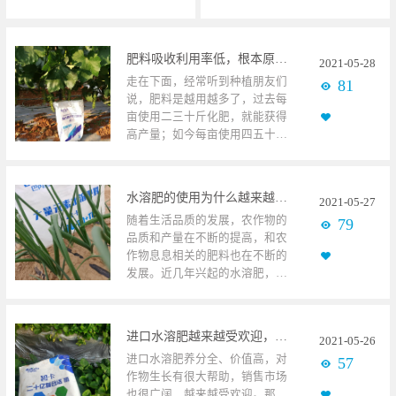
肥料吸收利用率低，根本原因是什么？
2021
-
05
-
28
走在下面，经常听到种植朋友们
81
说，肥料是越用越多了，过去每
亩使用二三十斤化肥，就能获得
高产量；如今每亩使用四五十公
斤，也不见增产，真的是土壤胃
口增加了吗？ 葡萄使用碧卡颗粒
水溶肥其实不是，使用化肥，虽
水溶肥的使用为什么越来越广泛
2021
-
05
-
27
前期获得作物高产，但对改善土
随着生活品质的发展，农作物的
79
壤并无效果。连年大量使用后，
品质和产量在不断的提高，和农
跟回加剧土壤问题，引起土壤酸
作物息息相关的肥料也在不断的
碱失衡、土传病害的发生，使肥
发展。近几年兴起的水溶肥，也
料吸收利用率低，无法满足作物
已被种植户们普遍使用。到底，
对养分的需求。 传统大化肥大部
水溶肥的使用为什么越来越广
分使用混掺技术生产，氮磷钾等
泛？ 洋葱使用碧卡水溶肥这几
营养元素含量比较低，一般不超
进口水溶肥越来越受欢迎，有什么原因
2021
-
05
-
26
年，土壤问题已然是种植户在种
过50个含量；而且，受土壤问题
进口水溶肥养分全、价值高，对
57
植高品质、高产量农作物中的一
影响，吸收利用率下降，使用后
作物生长有很大帮助，销售市场
个重要的问题。很多种植都在反
能被作物吸收的只有30％。在作
也很广阔，越来越受欢迎。那