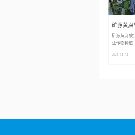
矿源黄腐
种植简单
矿源黄腐酸
让作物种植..
2024
-
11
-
11
...