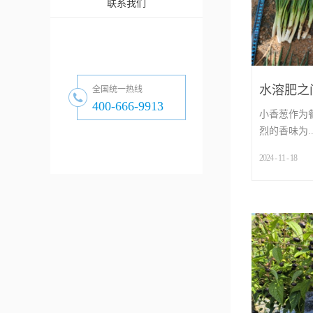
联系我们
水溶肥之
全国统一热线
400-666-9913
葱长势就
小香葱作为
烈的香味为..
2024
-
11
-
18
...