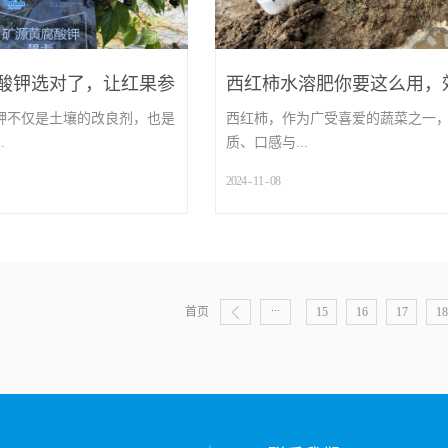
酸钾选对了，让红果参
西红柿水溶肥你要这么用，
才好！
钾不仅是土壤的改良剂，也是
西红柿，作为广受喜爱的蔬菜之一
.
质、口感与...
2024
-
11
-
08
...
...
首页
15
16
17
18