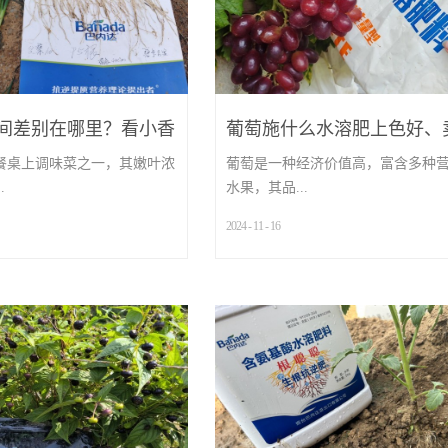
间差别在哪里？看小香
葡萄施什么水溶肥上色好、
知道了
高？
餐桌上调味菜之一，其嫩叶浓
葡萄是一种经济价值高，富含多种
.
水果，其品...
2024
-
11
-
16
...