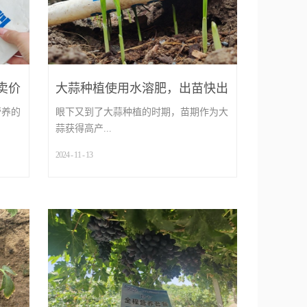
卖价
大蒜种植使用水溶肥，出苗快出
苗齐
营养的
眼下又到了大蒜种植的时期，苗期作为大
蒜获得高产...
2024
-
11
-
13
...