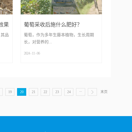
效果
葡萄采收后施什么肥好？
，其品
葡萄，作为多年生藤本植物，生长周期
长，对营养的...
2024
-
11
-
06
...
...
19
20
21
22
23
24
末页