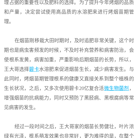
理占据的重要性以及肥料的选择。为了提升今年烤烟的品质
和产量，决定尝试使用高品质的水溶肥来进行烤烟苗期管
理。
在烟苗刚移栽大田时期时，及时追肥非常关键，这个时
期也是病虫害频发的时候，不及时补充营养和病害防治，会
使根系发黄，病害加重，严重影响后期烟苗的长势，所以，
王大哥选择
碧卡
水溶肥来促进烟苗生长，减少病害发生。与
此同时，烤烟苗期管理根系的健康又直接关系到整个植株的
生长状况，之后，又多次使用碧卡20亿复合活
微生物菌剂
，
增强烟苗的抗病能力，同时又预防了黑胫病、黑根腐病等常
见病害的发生。
经过一段时间之后，王大哥家的烟苗长势健壮，叶片浓
绿有光泽，根系萌发效果也非常好，更为难得的是，在整个