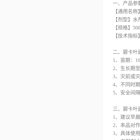
一、产品参
【通用名称
【剂型】水
【规格】500
【技术指标】氨基
二、碧卡叶
1、苗期：10
2、生长期至成
3、灾前或灾后
4、不同时期
5、安全间隔
三、碧卡叶
1、建议早
2、本品对
3、具体使