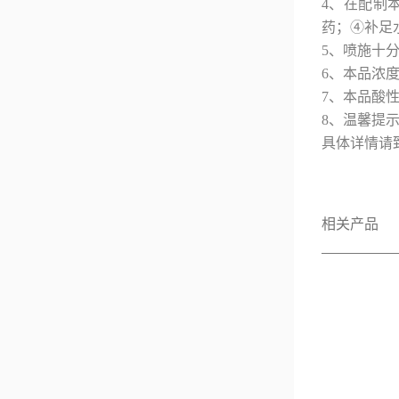
4、在配制
药；④补足
5、喷施十
6、本品浓
7、本品酸
8、温馨提
具体详情请
相关产品