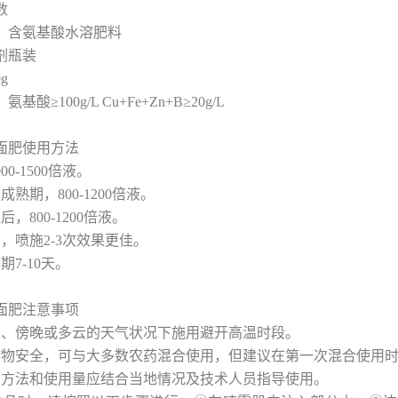
数
】含氨基酸水溶肥料
剂瓶装
g
酸≥100g/L Cu+Fe+Zn+B≥20g/L
面肥使用方法
00-1500倍液。
熟期，800-1200倍液。
，800-1200倍液。
，喷施2-3次效果更佳。
期7-10天。
面肥注意事项
晨、傍晚或多云的天气状况下施用避开高温时段。
作物安全，可与大多数农药混合使用，但建议在第一次混合使用
用方法和使用量应结合当地情况及技术人员指导使用。