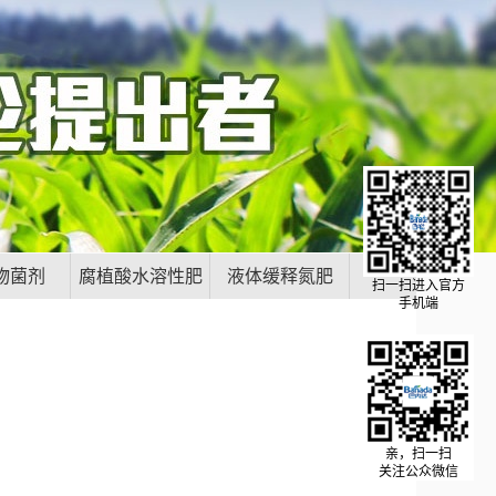
物菌剂
腐植酸水溶性肥
液体缓释氮肥
扫一扫进入官方
手机端
料
亲，扫一扫
关注公众微信