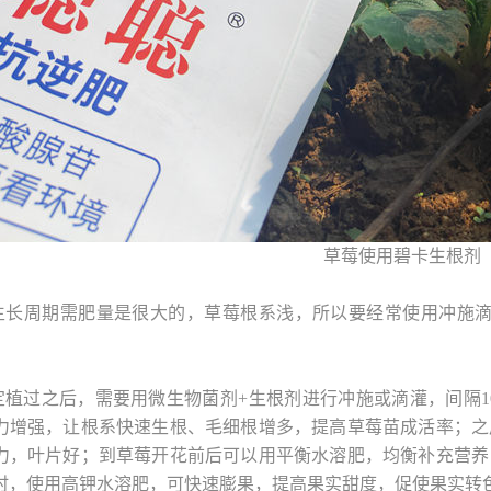
草莓使用碧卡生根剂
生长周期需肥量是很大的，草莓根系浅，所以要经常使用冲施
定植过之后，需要用微生物菌剂+生根剂进行冲施或滴灌，间隔10
力增强，让根系快速生根、毛细根增多，提高草莓苗成活率；之
力，叶片好；到草莓开花前后可以用平衡水溶肥，均衡补充营养
时，使用高钾水溶肥，可快速膨果，提高果实甜度，促使果实转