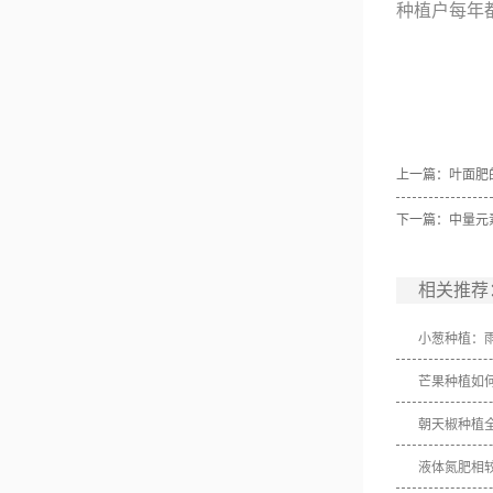
种植户每年
上一篇：
叶面肥
下一篇：
中量元
相关推荐
小葱种植：
芒果种植如
朝天椒种植
液体氮肥相