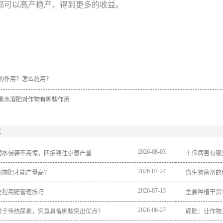
都可以高产稳产，得到更多的收益。
的作用？怎么施用？
素水溶肥对作物有哪些作用
：
2026
-
08
-
03
雨水侵袭不用慌，四招稳住小葱产量
土传病害有哪
2026
-
07
-
24
何施肥才能产量高？
微生物菌剂的
2026
-
07
-
13
全程用肥管理技巧
生姜种植干货
2026
-
06
-
27
较于传统尿素，究竟具备哪些突出优点？
硼肥：让作物