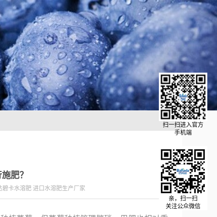
扫一扫进入官方
手机端
行施肥？
达碧卡水溶肥 进口水溶肥生产厂家
亲，扫一扫
关注公众微信