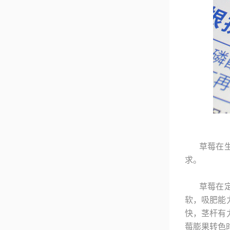
草莓在
求。
草莓在
软，吸肥能
快，茎杆有
莓膨果转色