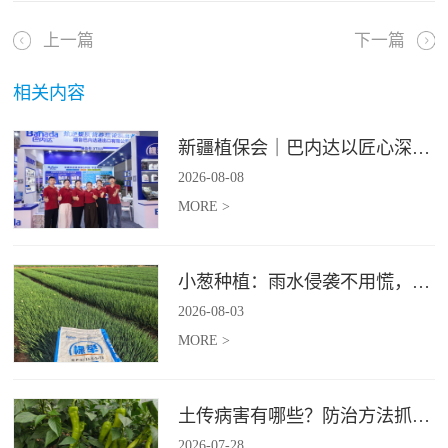
上一篇
下一篇
相关内容
新疆植保会｜巴内达以匠心深耕良田，以科创赋能农耕
2026
-
08
-
08
MORE >
小葱种植：雨水侵袭不用慌，四招稳住小葱产量
2026
-
08
-
03
MORE >
土传病害有哪些？防治方法抓紧收藏
2026
-
07
-
28