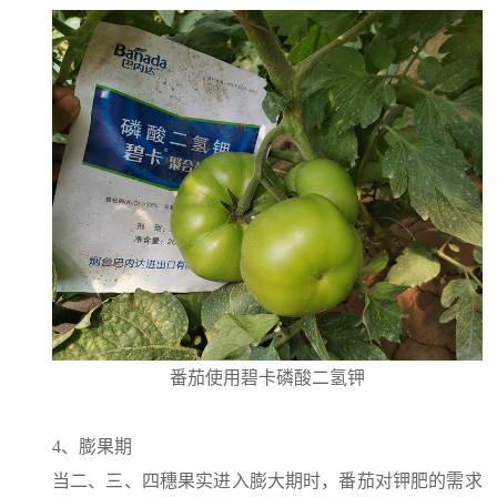
番茄使用碧卡磷酸二氢钾
4、膨果期
当二、三、四穗果实进入膨大期时，番茄对钾肥的需求