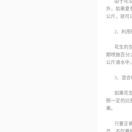
由于花
外，如果夏
公斤，就可
2、利
花生的
期喷施百分
公斤清水中
3、混
如果花
照一定的比
果。
只要正
产，不仅要