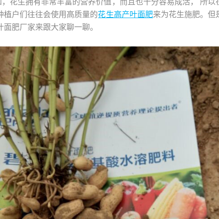
知，花生拥有非常丰富的营养价值，而且也十分容易成活， 所以
种植户们往往会使用高质量的
花生高产叶面肥
来为花生施肥。但
叶面肥‍厂家来跟大家聊一聊。