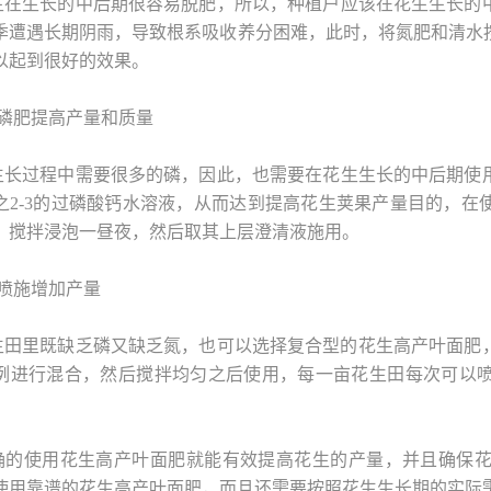
生在生长的中后期很容易脱肥，所以，种植户应该在花生生长的中
季遭遇长期阴雨，导致根系吸收养分困难，此时，将氮肥和清水按
以起到很好的效果。
用磷肥提高产量和质量
生长过程中需要很多的磷，因此，也需要在花生生长的中后期使用
之2-3的过磷酸钙水溶液，从而达到提高花生荚果产量目的，在
，搅拌浸泡一昼夜，然后取其上层澄清液施用。
合喷施增加产量
生田里既缺乏磷又缺乏氮，也可以选择复合型的花生高产叶面肥‍
例进行混合，然后搅拌均匀之后使用，每一亩花生田每次可以
确的使用花生高产叶面肥‍就能有效提高花生的产量，并且确保
使用靠谱的花生高产叶面肥‍，而且还需要按照花生生长期的实际