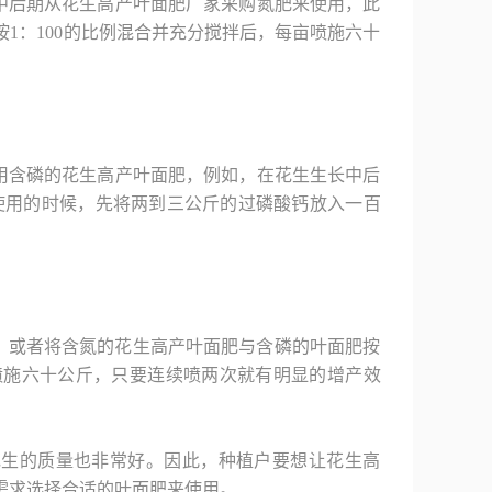
后期从花生高产叶面肥‍厂家采购氮肥来使用，此
1：100的比例混合并充分搅拌后，每亩喷施六十
含磷的花生高产叶面肥‍，例如，在花生生长中后
使用的时候，先将两到三公斤的过磷酸钙放入一百
，或者将含氮的花生高产叶面肥‍与含磷的叶面肥按
喷施六十公斤，只要连续喷两次就有明显的增产效
花生的质量也非常好。因此，种植户要想让花生高
需求选择合适的叶面肥来使用。