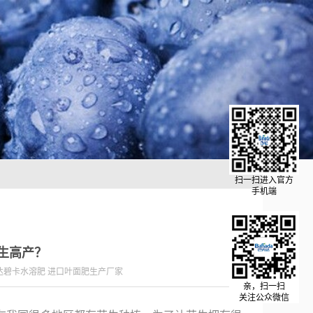
扫一扫进入官方
手机端
生高产？
达碧卡水溶肥 进口叶面肥生产厂家
亲，扫一扫
关注公众微信