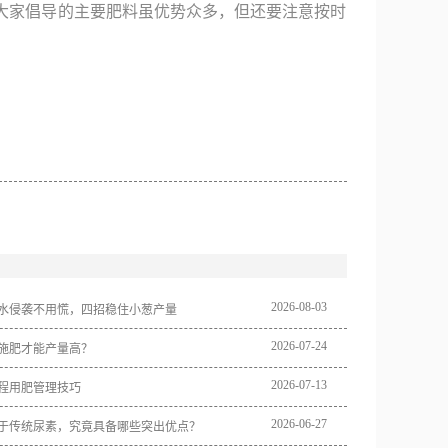
大家倡导的主要肥料虽优势众多，但还要注意按时
2026
-
08
-
03
水侵袭不用慌，四招稳住小葱产量
2026
-
07
-
24
施肥才能产量高？
2026
-
07
-
13
程用肥管理技巧
2026
-
06
-
27
于传统尿素，究竟具备哪些突出优点？