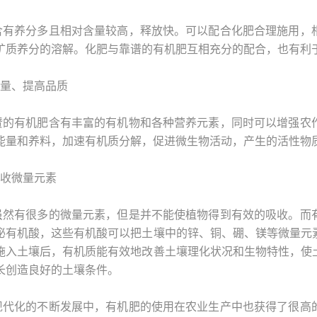
含有养分多且相对含量较高，释放快。可以配合化肥合理施用，
矿质养分的溶解。化肥与靠谱的有机肥互相充分的配合，也有利
产量、提高品质
赞的有机肥含有丰富的有机物和各种营养元素，同时可以增强农
能量和养料，加速有机质分解，促进微生物活动，产生的活性物
吸收微量元素
虽然有很多的微量元素，但是并不能使植物得到有效的吸收。而
泌有机酸，这些有机酸可以把土壤中的锌、铜、硼、镁等微量元
施入土壤后，有机质能有效地改善土壤理化状况和生物特性，使
长创造良好的土壤条件。
现代化的不断发展中，有机肥的使用在农业生产中也获得了很高