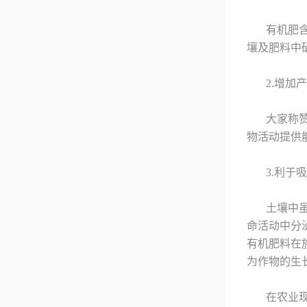
有机肥
壤及肥料中
2.增加
大家称
物活动提供
3.利于
土壤中
命活动中分
有机肥料在
为作物的生
在农业