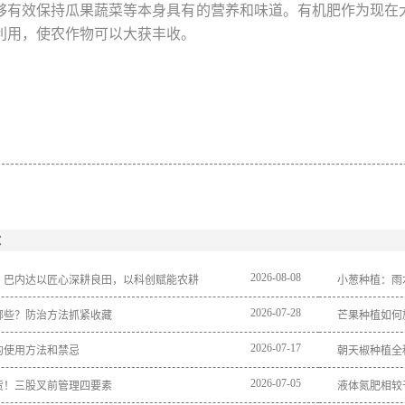
够有效保持瓜果蔬菜等本身具有的营养和味道。有机肥作为现在
利用，使农作物可以大获丰收。
：
2026
-
08
-
08
｜巴内达以匠心深耕良田，以科创赋能农耕
小葱种植：雨
2026
-
07
-
28
哪些？防治方法抓紧收藏
芒果种植如何
2026
-
07
-
17
的使用方法和禁忌
朝天椒种植全
2026
-
07
-
05
货！三股叉前管理四要素
液体氮肥相较