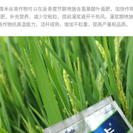
麦等禾谷类作物可以在返青拔节期喷施含氨基酸叶面肥，加快作
硼肥，补充营养，减少空秕粒，提前灌浆避开干热风。灌浆期喷施
高作物抗高温能力，活杆成熟，增加千粒重，提高产量和品质。