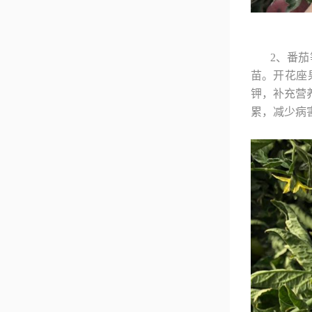
2、番
苗。开花座
钾，补充营
累，减少病