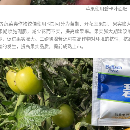
苹果使用碧卡叶面肥
茄等蔬菜类作物较佳使用时期可分为苗期、开花座果期、果实膨
果期喷施硼肥，减少花而不实，提高座果率。果实膨大期建议
养，促进果实膨大。三磷酸腺苷还可提高作物对环境的抗性，抗
害的发生，提高果实品质，提前成熟上市。