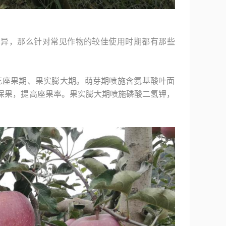
差异，那么针对常见作物的较佳使用时期都有那些
。
花座果期、果实膨大期。萌芽期喷施含氨基酸叶面
保果，提高座果率。果实膨大期喷施磷酸二氢钾，