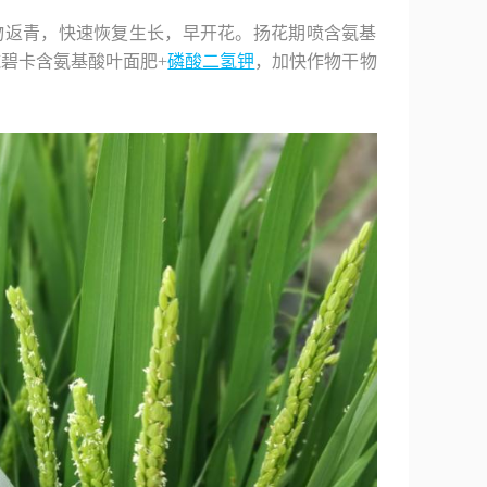
物返青，快速恢复生长，早开花。扬花期喷含氨基
碧卡含氨基酸叶面肥+
磷酸二氢钾
，加快作物干物