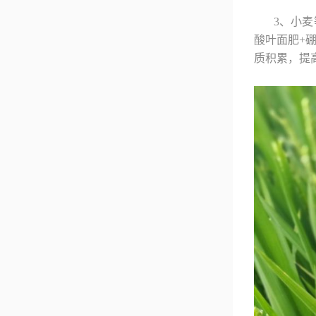
3、小
酸叶面肥+
质积累，提