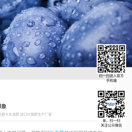
扫一扫进入官方
手机端
想象
达碧卡水溶肥 进口叶面肥生产厂家
亲，扫一扫
关注公众微信