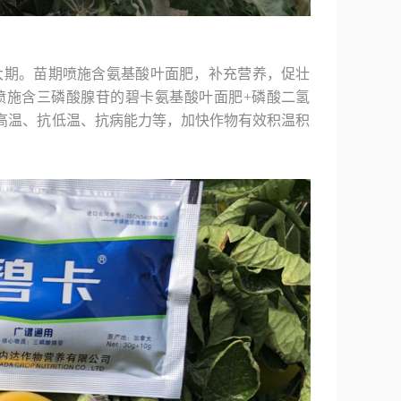
大期。苗期喷施含氨基酸叶面肥，补充营养，促壮
喷施含三磷酸腺苷的碧卡氨基酸叶面肥+磷酸二氢
高温、抗低温、抗病能力等，加快作物有效积温积