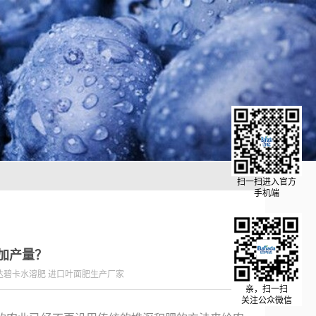
扫一扫进入官方
手机端
加产量？
达碧卡水溶肥 进口叶面肥生产厂家
亲，扫一扫
关注公众微信