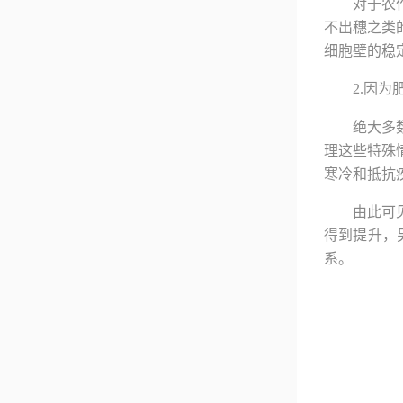
对于农
不出穗之类
细胞壁的稳
2.因
绝大多
理这些特殊
寒冷和抵抗
由此可
得到提升，
系。