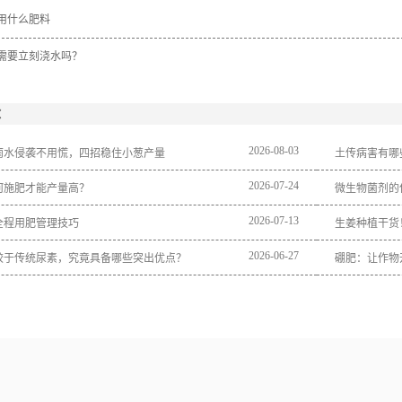
用什么肥料
需要立刻浇水吗？
：
2026
-
08
-
03
雨水侵袭不用慌，四招稳住小葱产量
土传病害有哪
2026
-
07
-
24
何施肥才能产量高？
微生物菌剂的
2026
-
07
-
13
全程用肥管理技巧
生姜种植干货
2026
-
06
-
27
较于传统尿素，究竟具备哪些突出优点？
硼肥：让作物