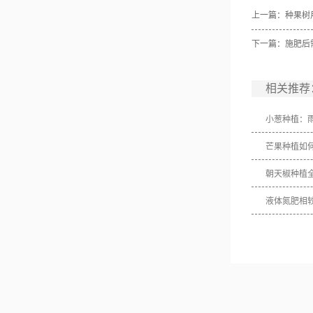
上一篇：
种果树
下一篇：
施肥后
相关推荐
小葱种植：
芒果种植如
朝天椒种植
液体氮肥相