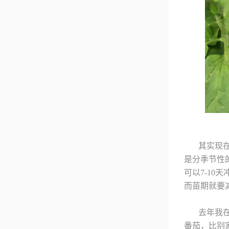
其实现
是分季节性
可以7-10
而苗期就要
去年我
番茄，比别