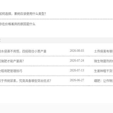
如何选择，果树应该使用什么类型？
存在价格差异的原因是什么
：
2026
-
08
-
03
雨水侵袭不用慌，四招稳住小葱产量
土传病害有哪
2026
-
07
-
24
何施肥才能产量高？
微生物菌剂的
2026
-
07
-
13
全程用肥管理技巧
生姜种植干货
2026
-
06
-
27
较于传统尿素，究竟具备哪些突出优点？
硼肥：让作物