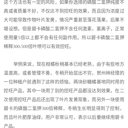
这个方法也有一定的风险，如果你选择的磷酸二氢钾纯度不
高或者质量不好，不仅达不到控旺的效果，而且因为浓度过
大可能导致作物叶片发黄，情况严重甚至落花落果，后果不
堪设想。但是碧卡磷酸二氢钾不含任何激素，氯离子，正常
使用量5倍以上都不会有任何副作用。所以碧卡磷酸二氢钾
稀释300-500倍叶喷可以有效控旺。
举例来说，现在柑橘秋稍基本已经老熟，由于有些地方
温度高，或者管理不善，冬稍开始层出不穷，贺州林经理的
一位种植户就遇到了这样的烦恼，两块砂糖橘基地同时用的
控旺产品，其中一块用了别的控旺产品都没达到效果，在二
次使用控旺产品后还出现了叶片发黄现象，而另外一块使用
碧卡的磷酸二氢钾300倍稀释，冬稍生长明显得到了控制，
而且叶片肥厚油绿，用户非常认可，表示以后要继续用碧卡
产品。