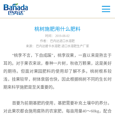
桃树施肥用什么肥料
时间：
2019-08-02
作者：
巴内达进口水溶肥
来源：
巴内达碧卡水溶肥 进口水溶肥生产厂家
“桃李不言，下自成蹊”，桃李双果，一直以来是熟言于
耳的。对于果农来说，春种一片树，秋收万颗果，这是美好
的期待。但面对果园肥料的使用却了解不多。桃树根系较
浅，挂果较早，树体衰弱也快，因此根据桃树不同的生长时
期来科学施肥是至关重要的。
首要为前期基肥的使用，基肥需要补充土壤中的养分。
对此果农都会施用腐熟的农家肥，每亩用量40～60kg，配合