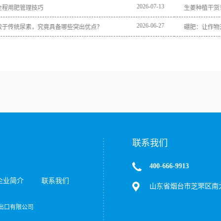
2026
-
07
-
13
全程用肥管理技巧
生姜种植干货
2026
-
06
-
27
较于传统尿素，究竟具备哪些突出优点？
硼肥：让作物
联系我们
400-666-9913
企业简介
联系我们
山东省烟台市芝罘区南大
达进出口有限公司