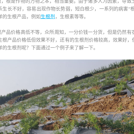
根，根是作物的万物之本，相当重要。由于诸多人为因素，导致
系生长不好，容易出现作物长势弱，短白根少，一系列的病害“根腐
样的生根产品，例如
生根剂
，生根素等等。
根产品价格高低不等，众所周知，一分价钱一分货，但是仍然有
生根产品价格低但效果不好，还有的生根剂价格较高，效果好，
样的生根剂呢？下面通过一个例子来了解一下。