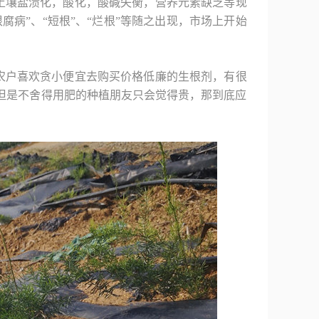
土壤盐渍化，酸化，酸碱失衡，营养元素缺乏等现
病”、“短根”、“烂根”等随之出现，市场上开始
农户喜欢贪小便宜去购买价格低廉的生根剂，有很
但是不舍得用肥的种植朋友只会觉得贵，那到底应