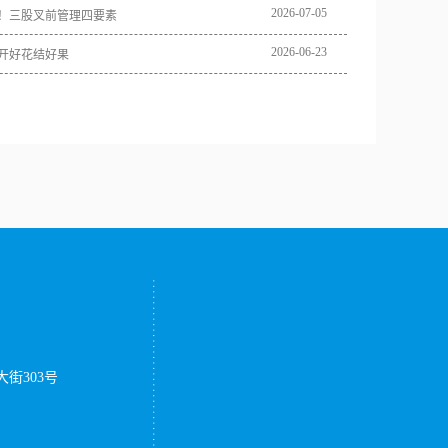
2026
-
07
-
05
！三股叉前管理四要素
2026
-
06
-
23
开好花结好果
街303号