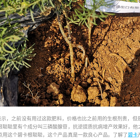
表示，之前没有用过这款肥料，价格也比之前用的生根剂贵，但
根聪聪里有个成分叫三磷酸腺苷，抗逆提质抗病增产效果好，他
点用这个碧卡根聪聪，这个产品真是一款良心产品。了解了
碧卡