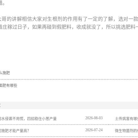
错。
大哥的讲解相信大家对生根剂的作用有了一定的了解，选对一
着庄稼过日子，如果再碰到假肥料，收成就没了，所以挑选肥料
么施肥
面肥有哪些
：
2026
-
08
-
03
雨水侵袭不用慌，四招稳住小葱产量
土传病害有哪
2026
-
07
-
24
何施肥才能产量高？
微生物菌剂的