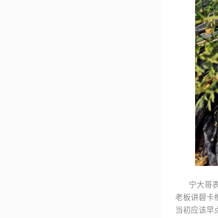
宁大哥
老板讲碧卡
当初应该早