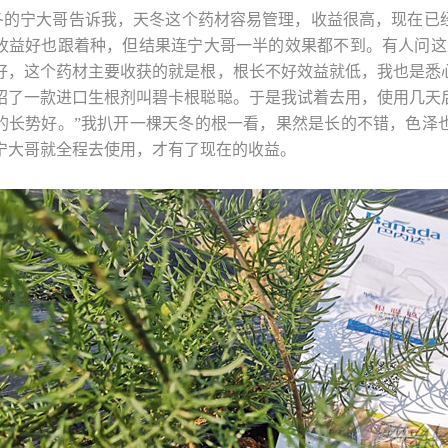
冬的宁大哥告诉我，天冬这个药材容易管理，收益很高，现在已
收益好也跟着种，但结果连宁大哥一半的效果都不到。有人问这
好，这个药材主要收获的就是根，根长不好效益就低，我也是悉
绍了一款进口生根剂叫碧卡根聪聪。于是我试着去用，使用几天
的长势好。”我扒开一棵天冬的根一看，果然是长的不错，色泽
宁大哥就全程去使用，才有了现在的收益。