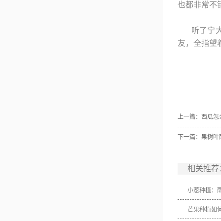
也都非常不
听了宁
友，全指望
上一篇：
西瓜怎
下一篇：
果树叶
相关推荐
小葱种植：
芒果种植如