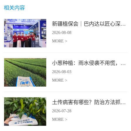
相关内容
新疆植保会｜巴内达以匠心深耕良田，以科创赋能农耕
2026
-
08
-
08
MORE >
小葱种植：雨水侵袭不用慌，四招稳住小葱产量
2026
-
08
-
03
MORE >
土传病害有哪些？防治方法抓紧收藏
2026
-
07
-
28
MORE >