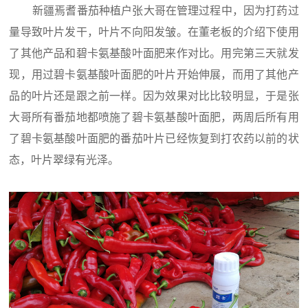
新疆焉耆番茄种植户张大哥在管理过程中，因为打药过
量导致叶片发干，叶片不向阳发皱。在董老板的介绍下使用
了其他产品和碧卡氨基酸叶面肥来作对比。用完第三天就发
现，用过碧卡氨基酸叶面肥的叶片开始伸展，而用了其他产
品的叶片还是跟之前一样。因为效果对比比较明显，于是张
大哥所有番茄地都喷施了碧卡氨基酸叶面肥，两周后所有用
了碧卡氨基酸叶面肥的番茄叶片已经恢复到打农药以前的状
态，叶片翠绿有光泽。