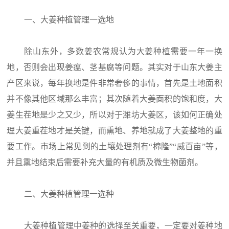
一、大姜种植管理一选地
除山东外，多数姜农常规认为大姜种植需要一年一换
地，否则会出现姜瘟、茎基腐等问题。其实对于山东大姜主
产区来说，每年换地是件非常奢侈的事情，首先是土地面积
并不像其他区域那么丰富；其次随着大姜面积的饱和度，大
姜生茬地是少之又少，所以对于潍坊大姜区，该如何正确处
理大姜重茬地才是关键，而熏地、养地就成了大姜整地的重
要工作。市场上常见到的土壤处理剂有“棉隆”“威百亩”等，
并且熏地结束后需要补充大量的有机质及微生物菌剂。
二、大姜种植管理一选种
大姜种植管理中姜种的选择至关重要，一定要对姜种地