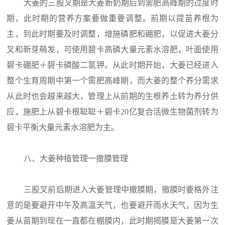
大姜的三股叉期是大姜断奶期后到需肥高峰期的过度时
期，此时期的营养方案要做重要调整。前期以提苗养根为
主，到此时期要及时调整，增施磷肥和硼肥，以促进大姜分
叉和新芽萌发，可使用碧卡高磷大量元素水溶肥，叶面使用
碧卡硼肥＋碧卡磷酸二氢钾。从此时期开始，大姜已经进入
整个生育周期中第一个需肥高峰期，而大姜的整个养分需求
从此时也会越来越大，管理上从前期的生根养土转为养分供
应，施肥上从碧卡根聪聪＋碧卡20亿复合活微生物菌剂转为
碧卡平衡大量元素水溶肥为主。
八、大姜种植管理一撤膜管理
三股叉前后期进入大姜管理中撤膜期，撤膜时要格外注
意的是要避开中午及高温天气，也要避开雨水天气，因为生
姜从苗期到现在一直都在棚膜内，此时期揭膜是大姜第一次