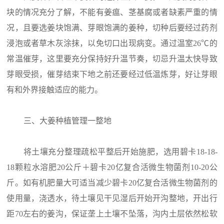
块的情况充分了解，不能有姜瘟、茎基腐或者缺素严重的情
况，且要选姜块饱满、芽眼饱满的姜种，切种后要经过药剂
浸泡或者草木灰涂抹，以免切口出现病变。通过温室26℃的
常温催芽，这里要充分保持好升温节奏，切忌升温太快导致
芽眼受损，催芽结束下地之前还要经过低温炼芽，好让芽眼
有和外界接触适应的能力。
三、大姜种植管理一整地
将土壤充分整理疏松平整后开始施肥，选用碧卡18-18-
18颗粒水溶肥20公斤＋碧卡20亿复合活微生物菌剂10-20公
斤。如有机肥量大可适当减少碧卡20亿复合活微生物菌剂的
使用量，浇透水，待土壤见干见湿后开始开沟整地，开出行
距70左右的姜沟，保证垄上土壤不坠落，沟内土层依然松软