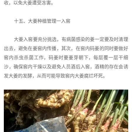
收，以免大姜遭受冻害。
十五、大姜种植管理一入窖
大姜入窖要充分挑选，有病菌感染的姜一定要及时清理
出去，避免在姜窖内传播，其次，在窖内码姜的同时要做好
窖内杀虫杀菌工作，码姜时要姜芽朝下，每层覆一层干细
沙，确保窖内干燥以及避免人员酒后入窖，酒精的存在会诱
发大姜的发酵，从而可能导致窖内大姜腐烂坏死。