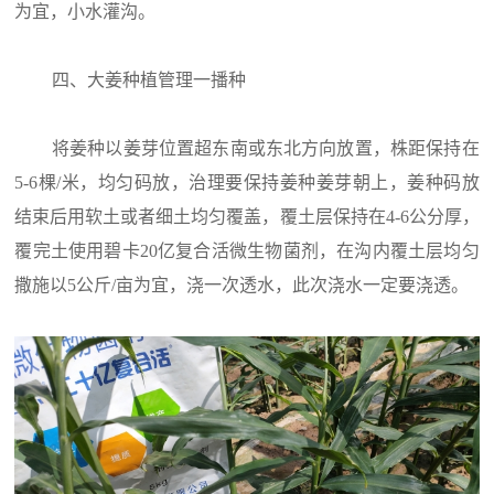
为宜，小水灌沟。
四、大姜种植管理一播种
将姜种以姜芽位置超东南或东北方向放置，株距保持在
5-6棵/米，均匀码放，治理要保持姜种姜芽朝上，姜种码放
结束后用软土或者细土均匀覆盖，覆土层保持在4-6公分厚，
覆完土使用碧卡20亿复合活微生物菌剂，在沟内覆土层均匀
撒施以5公斤/亩为宜，浇一次透水，此次浇水一定要浇透。