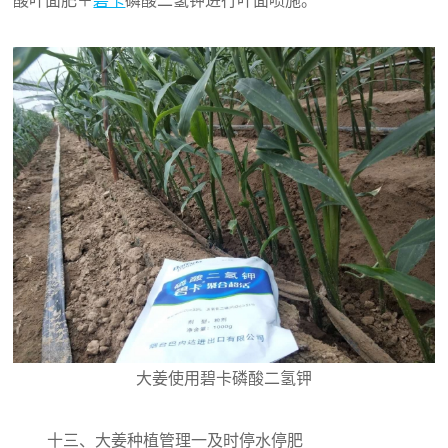
酸叶面肥＋
碧卡
磷酸二氢钾进行叶面喷施。
大姜使用碧卡磷酸二氢钾
十三、大姜种植管理一及时停水停肥