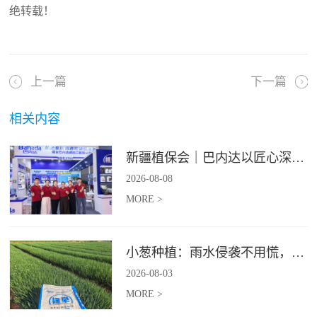
绝转载！
上一篇
下一篇
相关内容
新疆植保会｜巴内达以匠心深耕良田，以科创赋能农耕
2026
-
08
-
08
MORE >
小葱种植：雨水侵袭不用慌，四招稳住小葱产量
2026
-
08
-
03
MORE >