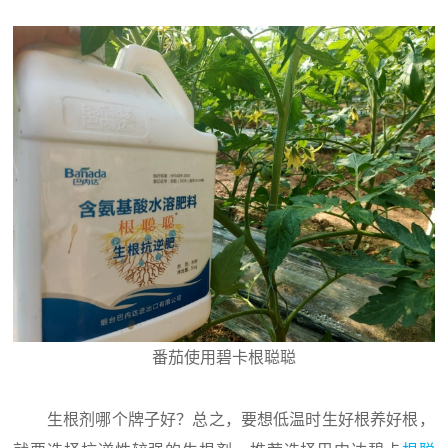
番茄使用碧卡根聪聪
生根剂哪个牌子好？总之，要想低温时生好根养好根，