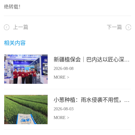
绝转载！
上一篇
下一篇
相关内容
新疆植保会｜巴内达以匠心深耕良田，以科创赋能农耕
2026
-
08
-
08
MORE >
小葱种植：雨水侵袭不用慌，四招稳住小葱产量
2026
-
08
-
03
MORE >