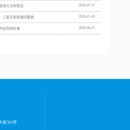
2026
-
07
-
17
使用方法和禁忌
2026
-
07
-
05
！三股叉前管理四要素
2026
-
06
-
23
开好花结好果
街303号