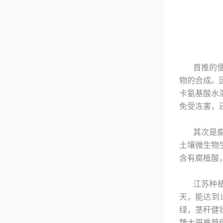
首推的
物的合成。
卡氨基酸水
免受冻害，
其次是
土壤微生物
含有腐植酸
江苏种
天，能达到
绿，茎秆健
魏大哥推荐