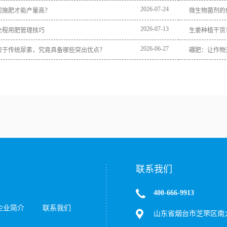
2026
-
07
-
24
何施肥才能产量高？
微生物菌剂的
2026
-
07
-
13
全程用肥管理技巧
生姜种植干货
2026
-
06
-
27
较于传统尿素，究竟具备哪些突出优点？
硼肥：让作物
联系我们
400-666-9913
企业简介
联系我们
山东省烟台市芝罘区南大