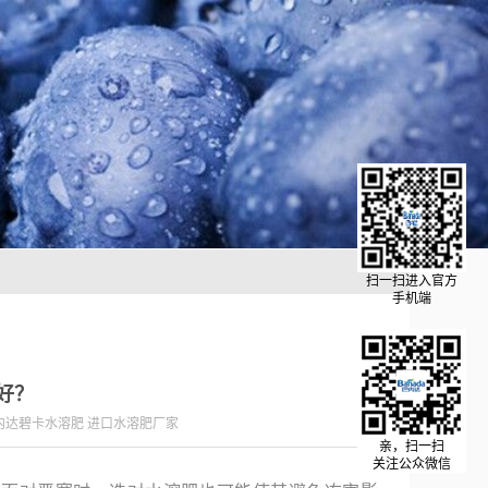
扫一扫进入官方
手机端
好？
内达碧卡水溶肥 进口水溶肥厂家
亲，扫一扫
关注公众微信