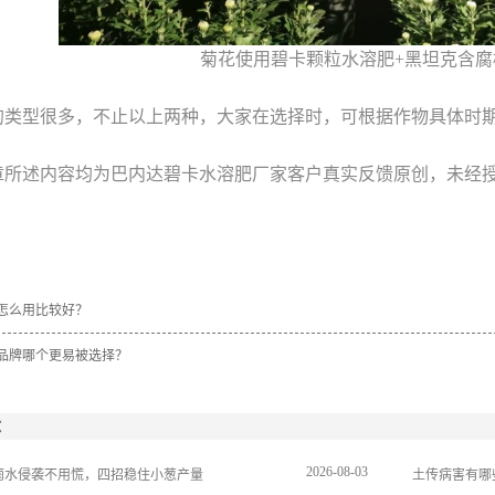
菊花使用碧卡颗粒水溶肥+黑坦克含腐
的类型很多，不止以上两种，大家在选择时，可根据作物具体时
章所述内容均为巴内达碧卡水溶肥厂家客户真实反馈原创，未经
怎么用比较好？
品牌哪个更易被选择？
：
2026
-
08
-
03
雨水侵袭不用慌，四招稳住小葱产量
土传病害有哪