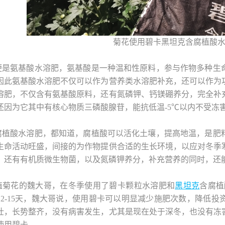
菊花使用碧卡黑坦克含腐植酸
便是氨基酸水溶肥，氨基酸是一种温和性原料，参与作物多种生
因此氨基酸水溶肥不仅可以作为营养类水溶肥补充，还可以作为
溶肥，不仅含有氨基酸原料，还有氮磷钾、钙镁硼养分，完全补
还因为它其中有核心物质三磷酸腺苷，能抗低温-5℃以内不受冻
腐植酸水溶肥，都知道，腐植酸可以活化土壤，提高地温，是肥
生命活动旺盛，间接的为作物提供合适的生长环境，以应对冬季
，还有有机质微生物菌，以及氮磷钾养分，补充营养的同时，还
植菊花的魏大哥，在冬季使用了碧卡颗粒水溶肥和
黑坦克
含腐植
12-15天，魏大哥说，使用碧卡可以明显减少施肥次数，降低
壮，长势整齐，没有病害发生，尤其是现在处于深冬，也没有冻
使用碧卡。