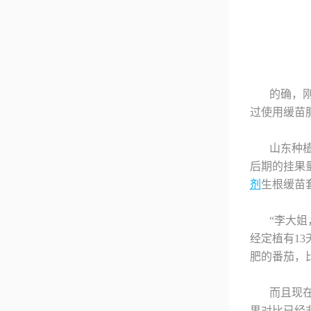
的确，
过使用缓苗
山东种
后期的挂果
剂
生根缓苗
“李大
经定植有1
肥的番茄，
而且现
果对比已经