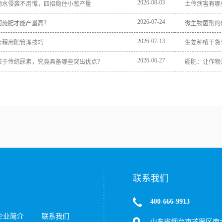
2026
-
08
-
03
雨水侵袭不用慌，四招稳住小葱产量
土传病害有哪
2026
-
07
-
24
何施肥才能产量高？
微生物菌剂的
2026
-
07
-
13
全程用肥管理技巧
生姜种植干货
2026
-
06
-
27
较于传统尿素，究竟具备哪些突出优点？
硼肥：让作物
联系我们
400-666-9913
企业简介
联系我们
山东省烟台市芝罘区南大