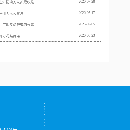
2026
-
07
-
28
些？防治方法抓紧收藏
2026
-
07
-
17
使用方法和禁忌
2026
-
07
-
05
！三股叉前管理四要素
2026
-
06
-
23
开好花结好果
街303号