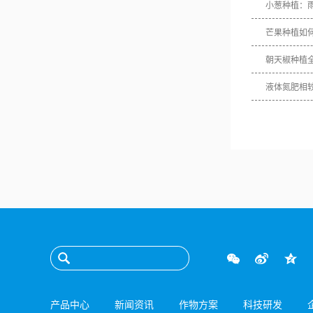
小葱种植：
芒果种植如
朝天椒种植
液体氮肥相
产品中心
新闻资讯
作物方案
科技研发