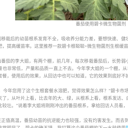
番茄使用碧卡微生物菌剂
刚移栽后的幼苗根系发育不全，吸收养分能力差，要想快速、健
肥，提高缓苗率。这里推荐一款碧卡根聪聪+微生物菌剂生根缓
植番茄的李大姐，有两个棚，前几年，每次移栽番茄后，长势弱小
量也非常低，产量和品质一直上不去。今年李大姐的一个棚，从
套餐，使用后的效果，从回访中也可以知道，它的效果到底好不
姐，今年您用了这个生根套餐水溶肥，觉得效果怎么样？”碧卡市
3天了，从叶片上看，比去年的大、绿，从根系上看，根系发达、
比较壮。
”说着李大姐将刚刚冲出的番茄根系，拿给回访人员看
在正值高温，番茄幼苗的抗逆能力也较强，没有灼害发生。而去到
非常明显了，碧卡的确不错，我打算这个番茄棚的下一水就使用