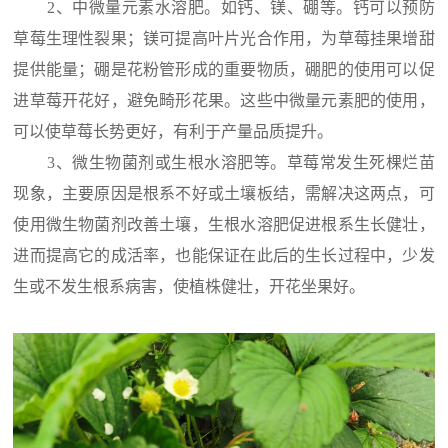
2、中微量元素水溶肥。如钙、镁、硼等。钙可以预防
草莓生理性裂果；镁可提高叶片光合作用，为草莓挂果增甜
提供能量；硼是花粉管形成的重要物质，硼肥的使用可以促
进草莓开花好，避免畸形花果。这些中微量元素肥的使用，
可以使草莓长势更好，有利于产量品质提升。
3、微生物菌剂或生根水溶肥等。草莓常发生死棵烂苗
现象，主要原因是根系不好或土壤板结，需解决这两点，可
使用微生物菌剂改善土壤，生根水溶肥促进根系生长健壮，
进而提高它的成活率，也能保证在此后的生长过程中，少发
生或不发生根系病害，使植株健壮，开花坐果好。