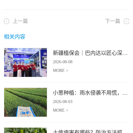
上一篇
下一篇
相关内容
新疆植保会｜巴内达以匠心深耕良田，以科创赋能农耕
2026
-
08
-
08
MORE >
小葱种植：雨水侵袭不用慌，四招稳住小葱产量
2026
-
08
-
03
MORE >
土传病害有哪些？防治方法抓紧收藏