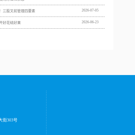
2026
-
07
-
05
！三股叉前管理四要素
2026
-
06
-
23
开好花结好果
街303号