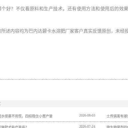
哪个好？不仅看原料和生产技术，还有使用方法和使用后的效
章所述内容均为巴内达碧卡水溶肥厂家客户真实反馈原创，未经
：
2026
-
08
-
03
雨水侵袭不用慌，四招稳住小葱产量
土传病害有哪
2026
-
07
-
24
何施肥才能产量高？
微生物菌剂的