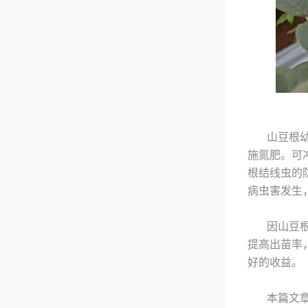
山豆根
施氮肥。可
根结线虫的
病虫害发生
因山豆
提高出苗率
好的收益。
本篇文