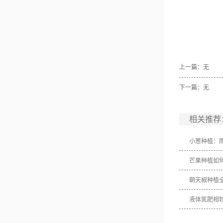
上一篇：无
下一篇：无
相关推荐
小葱种植：
芒果种植如
朝天椒种植
液体氮肥相