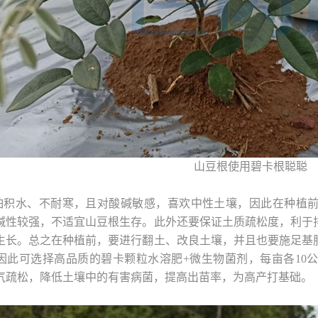
山豆根使用碧卡根聪聪
怕积水、不耐寒，且对酸碱敏感，喜欢中性土壤，因此在种植
碱性较强，不适宜山豆根生存。此外还要保证土质疏松度，利于
生长。总之在种植前，要进行翻土、改良土壤，并且也要施足基
因此可选择高品质的碧卡颗粒水溶肥+微生物菌剂，每亩各10
气疏松，降低土壤中的有害病菌，提高出苗率，为高产打基础。