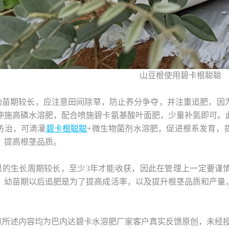
山豆根使用碧卡根聪聪
幼苗期较长，应注意田间除草，防止养分争夺，并注重追肥，因
冲施高磷水溶肥，配合喷施碧卡氨基酸叶面肥，少量补氮即可。
防治，可滴灌
碧卡根聪聪
+微生物菌剂水溶肥，促进根系发育，
，提高根茎品质。
根的生长周期较长，至少3年才能收获，因此在管理上一定要谨
，幼苗期以后追肥是为了提高成活率，以及提升根茎品质和产量
章所述内容均为巴内达碧卡水溶肥厂家客户真实反馈原创，未经