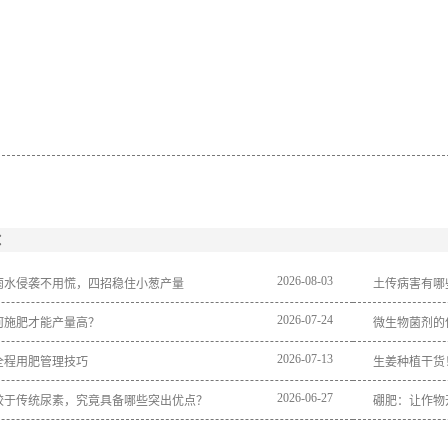
：
2026
-
08
-
03
雨水侵袭不用慌，四招稳住小葱产量
土传病害有哪
2026
-
07
-
24
何施肥才能产量高？
微生物菌剂的
2026
-
07
-
13
全程用肥管理技巧
生姜种植干货
2026
-
06
-
27
较于传统尿素，究竟具备哪些突出优点？
硼肥：让作物