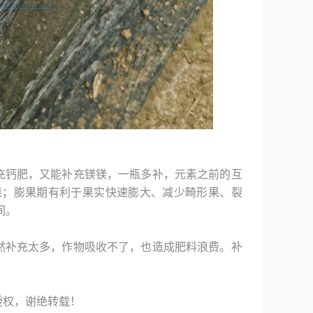
充钙肥，又能补充镁镁，一瓶多补，元素之前的互
果；膨果期有利于果实快速膨大、减少畸形果、裂
间。
然补充太多，作物吸收不了，也造成肥料浪费。补
授权，谢绝转载！