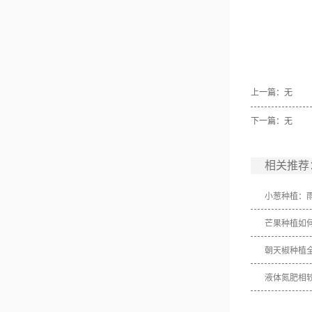
上一篇：无
下一篇：无
相关推荐
小葱种植：
芒果种植如
朝天椒种植
液体氮肥相