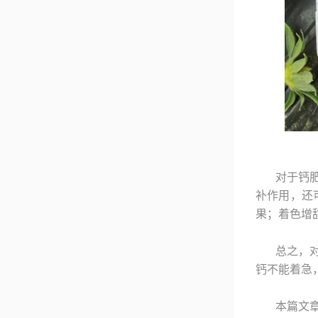
对于钙
补作用，还
果；着色增
总之，
钙不能着急
本篇文