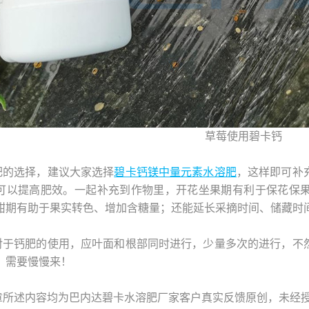
草莓使用碧卡钙
肥的选择，建议大家选择
碧卡钙镁中量元素水溶肥
，这样即可补
可以提高肥效。一起补充到作物里，开花坐果期有利于保花保
甜期有助于果实转色、增加含糖量；还能延长采摘时间、储藏时
对于钙肥的使用，应叶面和根部同时进行，少量多次的进行，不
，需要慢慢来！
章所述内容均为巴内达碧卡水溶肥厂家客户真实反馈原创，未经