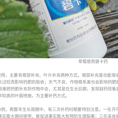
草莓使用碧卡钙
使用，主要有根部补充、叶片补充两种方式。根部补充虽也能吸
长过旺而影响钙肥的吸收；天气不良、作物根系差也会影响钙肥
，很难把钙肥补充到作物中去，尤其是在生长后期，发现缺钙现象
率较高的叶面喷施，为主要补钙方式。
为例，再整年生长周期中，有三次补钙时期要特别注意。一在开
果实膨大期间使用，能促进果实膨大和预防生理裂果；三在采收前