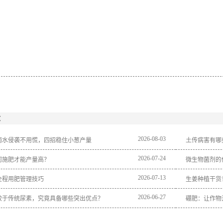
：
2026
-
08
-
03
雨水侵袭不用慌，四招稳住小葱产量
土传病害有哪
2026
-
07
-
24
何施肥才能产量高？
微生物菌剂的
2026
-
07
-
13
全程用肥管理技巧
生姜种植干货
2026
-
06
-
27
较于传统尿素，究竟具备哪些突出优点？
硼肥：让作物