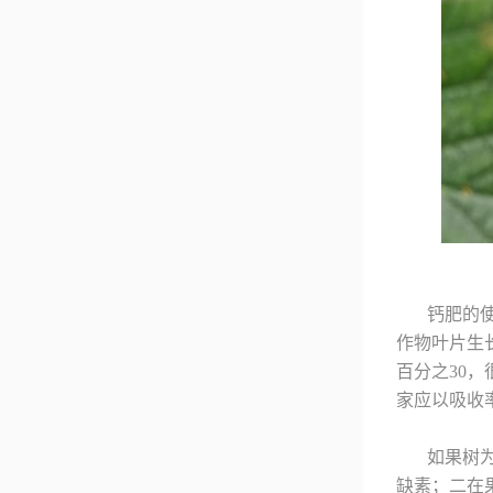
钙肥的
作物叶片生
百分之30
家应以吸收
如果树
缺素；二在