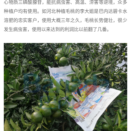
心物质三磷酸腺苷，能抗病虫害、高温、涝害等逆境，众多
种植户均有使用。如河北种植毛桃的李大姐是巴内达碧卡水
溶肥的忠实客户，使用大概三年之久，毛桃长势健壮，很少
发生病虫害，使用以来达到的利润比以前翻了几番。