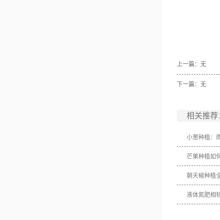
上一篇：无
下一篇：无
相关推荐
小葱种植：
芒果种植如
朝天椒种植
液体氮肥相