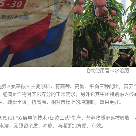
毛桃使用碧卡水溶肥
施肥以氨基酸为主要原料，有高钾、高氮、平衡三种配比，营养
，能满足作物对其它养分的正常需求；另外它其中还特别融入核
性，疏松土壤，抗高温，相对市场上的冲施肥，效果更好。
施肥采用“双层电解技术+促渗工艺”生产，营养物质更易被吸收，
且全水溶、无残留杂质，冲施、滴灌更加方便、有效。