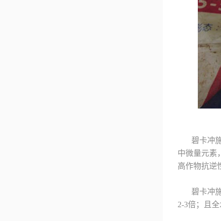
碧卡冲
中微量元素
高作物抗逆
碧卡冲
2-3倍；