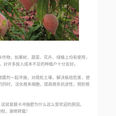
多作物，如果树、蔬菜、花卉、绿植上均有使用，
好，对许多投入成本不足的种植户十分友好。
物菌剂一起冲施，对疏松土壤，解决板结危害，使
的同时，活化根系细胞，提高根系抗逆性，预防根
，这就是碧卡冲施肥为什么这么受欢迎的原因。
授权，谢绝转载！