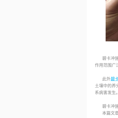
碧卡冲
作用范围广
此外
碧
土壤中的养
系病害发生
碧卡冲
本篇文