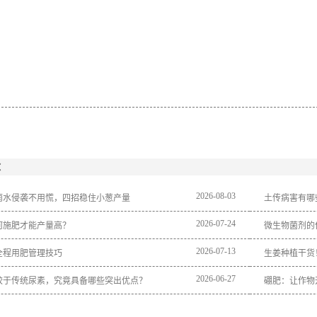
：
2026
-
08
-
03
雨水侵袭不用慌，四招稳住小葱产量
土传病害有哪
2026
-
07
-
24
何施肥才能产量高？
微生物菌剂的
2026
-
07
-
13
全程用肥管理技巧
生姜种植干货
2026
-
06
-
27
较于传统尿素，究竟具备哪些突出优点？
硼肥：让作物