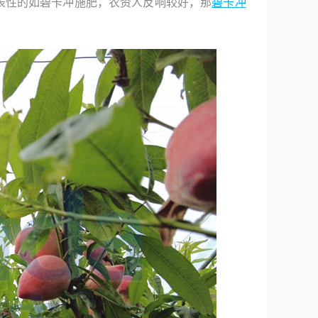
表性的如碧卡冲施肥，农资人反响较好，那
碧卡冲