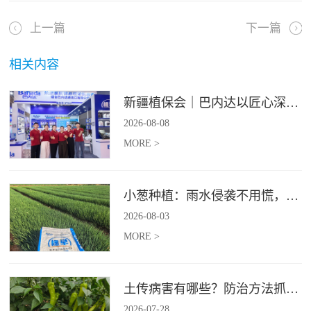
上一篇
下一篇
相关内容
新疆植保会｜巴内达以匠心深耕良田，以科创赋能农耕
2026
-
08
-
08
MORE >
小葱种植：雨水侵袭不用慌，四招稳住小葱产量
2026
-
08
-
03
MORE >
土传病害有哪些？防治方法抓紧收藏
2026
-
07
-
28