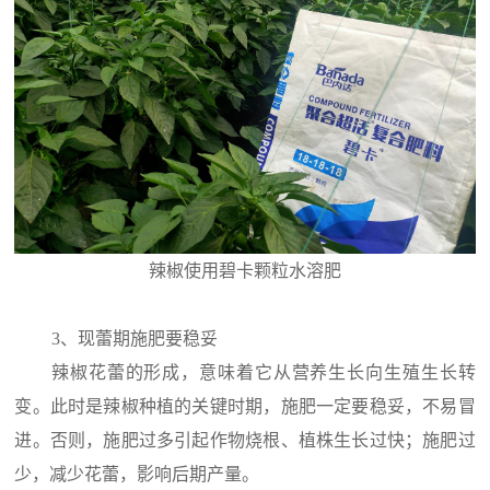
辣椒使用碧卡颗粒水溶肥
3、现蕾期施肥要稳妥
辣椒花蕾的形成，意味着它从营养生长向生殖生长转
变。此时是辣椒种植的关键时期，施肥一定要稳妥，不易冒
进。否则，施肥过多引起作物烧根、植株生长过快；施肥过
少，减少花蕾，影响后期产量。