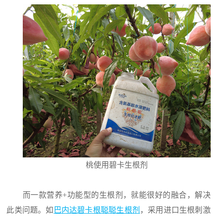
桃使用碧卡生根剂
而一款营养+功能型的生根剂，就能很好的融合，解决
此类问题。如
巴内达碧卡根聪聪生根剂
，采用进口生根刺激