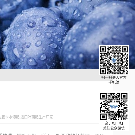
扫一扫进入官方
手机端
达碧卡水溶肥 进口叶面肥生产厂家
亲，扫一扫
关注公众微信