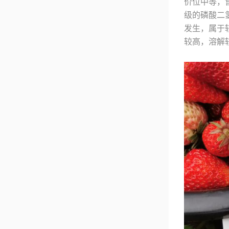
价位中等，
级的磷酸二
发生，属于
较高，溶解