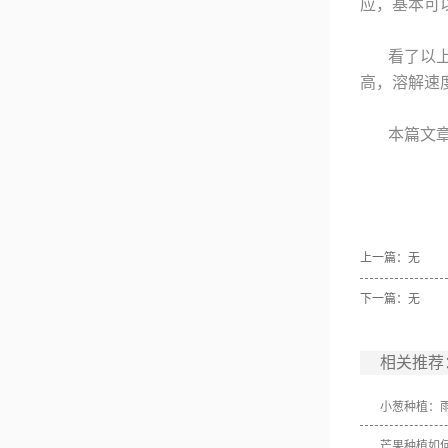
应，基本可
看了以
高，溶解速
本篇文
上一篇：无
下一篇：无
相关推荐
小葱种植：
芒果种植如