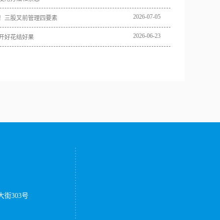
2026
-
07
-
05
！三股叉前管理四要素
2026
-
06
-
23
开好花结好果
街303号