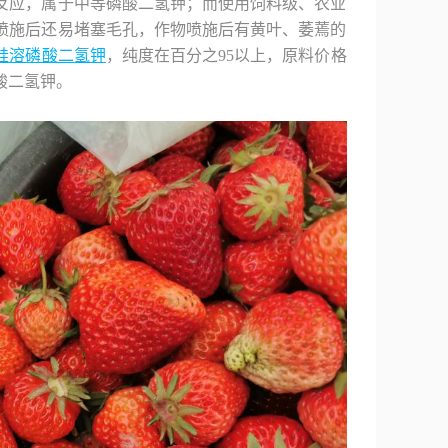
反应，属于中等磷酸二氢钾；而使用饲料级、农业
喷施后还易堵塞毛孔，作物喷施后有黄叶、萎蔫的
硅溶磷酸二氢钾
，纯度在百分之95以上，原料价格
酸二氢钾。