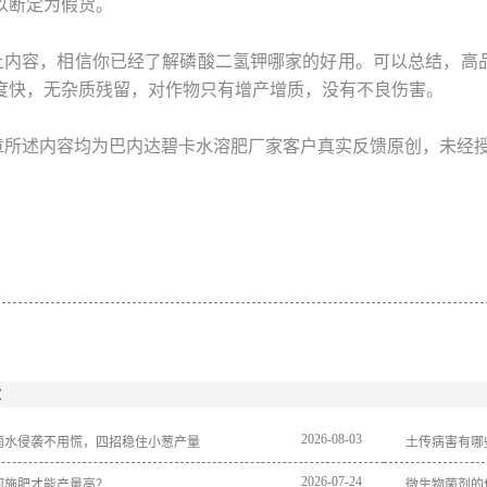
以断定为假货。
上内容，相信你已经了解磷酸二氢钾哪家的好用。可以总结，高
度快，无杂质残留，对作物只有增产增质，没有不良伤害。
章所述内容均为巴内达碧卡水溶肥厂家客户真实反馈原创，未经
：
2026
-
08
-
03
雨水侵袭不用慌，四招稳住小葱产量
土传病害有哪
2026
-
07
-
24
何施肥才能产量高？
微生物菌剂的