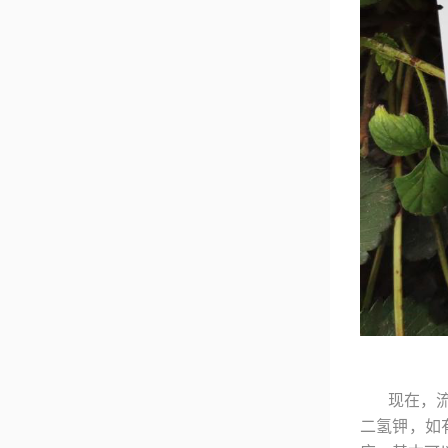
现在，
二氢钾，如