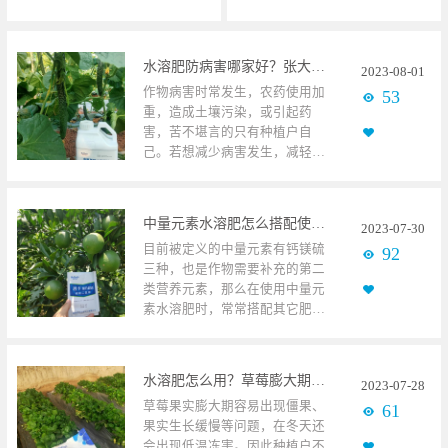
水溶肥防病害哪家好？张大哥认准碧卡
2023
-
08
-
01
作物病害时常发生，农药使用加
53
重，造成土壤污染，或引起药
害，苦不堪言的只有种植户自
己。若想减少病害发生，减轻烦
恼，除了注意平时的管理，适时
使用高品质的水溶肥也能起到预
防的作用。黄瓜使用碧卡根聪聪
中量元素水溶肥怎么搭配使用较好？
2023
-
07
-
30
高品质水溶肥具备营养全、含量
目前被定义的中量元素有钙镁硫
92
高、养分健康的特点，首先能保
三种，也是作物需要补充的第二
证作物使用后，不发生伤害作
类营养元素，那么在使用中量元
用，其次，能确保作物吸收足够
素水溶肥时，常常搭配其它肥料
营养，使之生长健壮，然后，能
一起使用，有哪些呢？脐橙使用
保证作物各个时期补充相应的养
碧卡微生物菌剂1、做底肥时有的
分，不发生缺素症。也有高品质
种植户在使用底肥时，会搭配钙
的碧卡水溶肥，特别加入核心物
水溶肥怎么用？草莓膨大期要注意用肥
2023
-
07
-
28
肥，一般是过磷酸钙、生石灰
质三磷酸腺苷，直接为作物供
草莓果实膨大期容易出现僵果、
61
等，与颗粒复合肥一起使用，也
能，能预防各个时期的病害，使
果实生长缓慢等问题，在冬天还
可搭配菌肥、有机肥、碧卡微生
其茁壮生长，保证品质，增加产
会出现低温冻害。因此种植户不