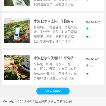
物菌剂等，提高肥料利用率，减
量。近来雨水甚多，伴随着气温
仅要注重管理，施肥也非常重
轻土壤板结。2、做叶面肥时液态
下滑，仿佛冬季已经来临，且还
要，那么草莓膨大期该如何使用
中量元素水溶肥常做叶面肥使
有地区已经下了第一场雪，很多
水溶肥呢？草莓使用碧卡微生物
用，如巴内达碧卡中量元素水溶
作物在面临冷害问题，造成根系
菌剂草莓通常种植在7-8月份，到
肥，含量较高，采用EDTA螯合钙
长势不佳，吸肥缓慢，抵抗能力
水溶肥怎么选择，作物更易高产？
2023
-
07
-
26
挂果已是11月份左右，这时气温
为原料，混配时不发生拮抗反
变差，很多种植户叫苦连连，河
作物增产，说着容易，做起来很
63
降低，因此草莓几乎都是大棚种
应，并利用促渗工艺生产，使用
北种植黄瓜的张大哥就是其一。
难。不仅要注意各个时期的管理
植，控温方便，可以连续种植。
后，直接打破叶片表面的蜡质
张大哥的黄瓜正值挂果期，接连
和施肥，还要注意肥料的选择。
草莓膨果时期除了磷钾元素较为
层、角质层，使之吸收，利用率
下雨、气温下降，导致棚内外温
但近年来有很多种植户倾向于选
重要外，还应当适量补充氮元
较高，还有核心物质三磷酸腺苷
差大，空气非常潮湿，地温下
择水溶肥来促进高产。草莓使用
素，促进光合作用，有利于加快
加持，可以搭配磷酸二氢钾、氨
降。黄瓜出现很多病害，秧子长
碧卡中量元素水溶肥一款水溶肥
膨果速度。此外由于地温低，加
基酸叶面肥、硼肥，各有较好效
势萎蔫，下瓜能力变弱，化瓜到
由原料和生产技术构成。首先看
上使用冲施肥时会降低地表温
果。如，中量元素水溶肥+磷酸二
处可见，张大哥非常烦恼。后来
水溶肥怎么使用好？草莓移栽后怎么施肥？
2023
-
07
-
24
它的原料。水溶肥的原料多种多
度，还需使用含氨基酸类水溶肥
氢钾，在作物的各个生长时期均
就去当地农资经销处咨询，经销
草莓是一种可口的水果，在山
67
样，且分级不同，如食用级和工
和微生物菌剂活化土壤提高地
可使用，增强光合作用，提高作
商首先给他说明了病害用哪些
东、辽宁、云南、安徽等地有很
业级的原料品质较高，如磷酸二
温。可在冲施平衡肥和高钾肥
物免疫力，提升果实品质，预防
药，又给他推荐了巴内达碧卡微
多草莓种植基地。在种植时，很
氢钾、硝酸钾等；农业级的原料
时，搭配碧卡生根剂+微生物菌
裂果发生。中量元素水溶肥+磷酸
生物菌剂+生根水溶肥，先提高地
多用户也十分注重水溶肥的使
品质则较低，如硫酸钾等，制成
剂，其中含有核心物质三磷酸腺
二氢钾+叶面肥，可以作为防寒防
温，使土壤活化，解决根系病
用，首先在移栽后。草莓移栽
水溶肥时，首先在原料上有很大
苷，提高地温的同时，也能增强
冻的套餐肥，在低温天气使用，
害，又给他推荐了氨基酸叶面
期，常发生死棵烂苗现象，很多
差别。其次是生产技术。很多种
草莓的抗低温、冻害的能力，防
可有效防止冻害发生。江西种植
肥，用于搭配农药使用，以防药
种植户反映，草莓成活率不高，
植户在选择水溶肥前，都会看它
止僵果发生。同时也要叶面补充
脐橙的张大哥，在保花保果时期
害发生。黄瓜使用碧卡微生物菌
根系不发达，根腐病严重等等。
采用的技术，这决定着作物吸收
中微量元素，全方面补充各类营
选择了碧卡磷酸二氢钾和中量元
剂经销商又解释它们的特点，张
Copyright © 2018-2019 烟台巴内达进出口有限公司
遇到这种问题，首先要找出原
多少。好的水溶肥，技术发达，
养元素，防止缺素症的发生。安
素水溶肥、氨基酸叶面肥、硼肥
大哥听取后，便拿了两次的用