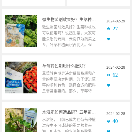
微生物菌剂效果好？生菜种植户有说不完的话
2024
-
02
-
29
微生物菌剂效果好？生菜种植也
27
可以使用吗？说起生菜，大家可
能会想到云南，云南作为蔬菜之
乡，叶菜种植面积占比大。但除
了云南，河北地区的土壤环境和
气候也是非常适合种植生菜，作
为改良土壤，提高品质的微生物
草莓转色期用什么肥好？
2024
-
02
-
28
菌剂，就在生菜种植中起到了重
草莓转色期是决定草莓品质和产
62
要作用。生菜使用碧卡微生物菌
量的重要决定时期，为了促进草
剂微生物菌剂之所以成为种植户
莓的顺利转色，选择合适的肥料
青睐的产品，只因微生物菌剂中
是非常重要的。那么，草莓转色
的微生物在土壤中发挥了重要作
期用什么肥好呢？草莓使用碧卡
用，改善土壤结构，促进生菜健
磷酸二氢钾草莓转色期用什么肥
康生长。同时，也为种植户带来
好？草莓转色期遇到的问题、原
了明显的益处。广西横县，这里
水溶肥如何选品牌？五年葡萄种植户的经验分享
2024
-
02
-
28
因及解决方案：转色期问题：转
气候适宜，是生菜生长的理想之
水溶肥，目前已成为在葡萄种植
40
色不好原因：果实着色受多种因
地。然而，近几来，因土壤问题
过程中不可或缺的重要营养来
素影响，如温度、光照和土壤，
生菜品质有所下降，也使得生菜
源。但市场上的水溶肥品牌繁