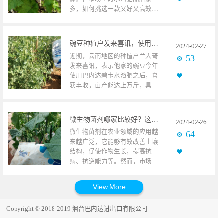
这些都会影响草莓转色；再者，
种植户韦大哥倍感焦虑，为了提
多，如何挑选一款又好又高效的
施肥不合理，氮肥过高，磷钾含
升生菜品质，韦大哥便向当地经
水溶肥品牌呢？作为一名有着五
量低，也会转色不良。解决方
销商寻求解决方案。24年1月初，
年葡萄种植经验的老农户，想给
案：合理控制温度，形成花青色
技术人员来到了韦大哥的生菜基
大家分享一些心得和建议。葡萄
素的温度在20-25度为宜，不宜过
地，发现使用碧卡微生物菌剂之
豌豆种植户发来喜讯，使用碧卡水溶肥大丰产！
2024
-
02
-
27
使用碧卡水溶肥河北唐山高大
高或过低。中后期可以铺反光膜
后，生菜的整体表现让人眼前一
近期，云南地区的种植户兰大哥
53
哥，作为一名丰富经验的葡萄种
增加光照，减少氮肥的使用量和
亮，叶片翠绿肥厚，且宽大，没
发来喜讯，表示他家的豌豆今年
植户，同时也是连续使用巴内达
次数，增加磷钾肥的使用，如巴
有黄叶现象，生长旺盛，根系发
使用巴内达碧卡水溶肥之后，喜
碧卡水溶肥五年的老用户，他深
内达碧卡磷酸二氢钾。草莓转色
达。在于韦大哥交谈中得知，他
获丰收，亩产能达上万斤，具体
知挑选一款好的水溶肥品牌的重
期用什么肥好？草莓转色期的施
对巴内达碧卡20亿复合活微生物
情况请看下文。豌豆使用碧卡磷
要性，所以从开始种植葡萄到现
肥方案如下：根施：碧卡高钾大
菌剂效果非常满意，而且碧卡微
酸二氢钾+颗粒水溶肥豌豆作为大
在五年时间中，他年年选择使用
量元素水溶肥（或碧卡高钾冲施
生物菌剂土壤环境的改善和生菜
家比较熟悉的绿色蔬菜，种植效
碧卡水溶肥，也见证了碧卡水溶
肥）＋碧卡根聪聪＋碧卡微生物
根系的生长方面发挥了明显效
微生物菌剂哪家比较好？这篇文章值得收藏
2024
-
02
-
26
益也非常高，一些种植户也因种
肥为他葡萄的产量及品质带来的
菌剂滴灌一亩地，可以交叉使
果，韦大哥对现阶段的生菜生长
微生物菌剂在农业领域的应用越
64
植豌豆而获得了高收益，其中云
明显变化。进入1月中下旬，河北
用。效果：达到养根护根，提升
也很满意。之后又表示，和之前
来越广泛，它能够有效改善土壤
南种植户兰大哥就是其中一位。
地区的暖棚葡萄已经进入花序时
果实口感和亮度的目的，增加果
使用其他牌子的肥料确实不一
结构，促使作物生长，提高抗
同时，也通过兰大哥的精心管
期，此时期不仅要控制棚内的温
实的重量，提高草莓的商品价
样，单看目前的长势和品质就能
病、抗逆能力等。然而，市场上
理，和选择使用巴内达碧卡水溶
湿度，更要注重肥料的使用，如
值。叶面：碧卡含氨基酸叶面肥
明白。此外，碧卡微生物菌剂还
的微生物菌剂厂家比较多，质量
肥，才能换来这丰收的喜悦。此
果温湿度过高过低都会影响花序
＋碧卡磷酸二氢钾，搭配碧卡钙
有增强抗病能力，减少生菜生长
参差不齐，让种植朋友难以选
时，正是豌豆的采摘期，从采摘
的生长，枝条生长缓慢，还易导
肥，兑水，叶面喷施，可交替使
过程中病虫害的发生，减少农药
择。究竟微生物菌剂哪家比较好
到目前为止短短两个月的时间
致采收期的推迟。所以高大哥像
用，间隔7-10天喷施一次。效
使用，确保了生菜的健康，无污
呢？今天，带你寻找答案。黄瓜
里，每次采摘都能给兰大哥带来
往年一样选择使用巴内达碧卡根
果：及时为草莓补充中微量元
染。生菜使用碧卡微生物菌剂微
Copyright © 2018-2019 烟台巴内达进出口有限公司
使用碧卡微生物菌剂首先，了解
惊喜。据兰大哥表示，他从去年
聪聪+碧卡微生物菌剂，葡萄出芽
素，目的增加草莓果实的硬度、
生物菌剂效果好？好在改善土壤