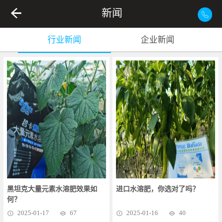
新闻
行业新闻
企业新闻
黑坦克大量元素水溶肥效果如
进口水溶肥，你选对了吗？
何？
2025
-
01
-
17
67
2025
-
01
-
16
40