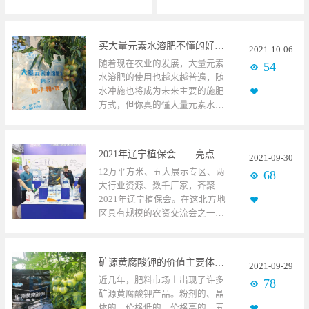
买大量元素水溶肥不懂的好坏？这几点学会，不再受骗！
2021
-
10
-
06
随着现在农业的发展，大量元素
54
水溶肥的使用也越来越普遍，随
水冲施也将成为未来主要的施肥
方式，但你真的懂大量元素水溶
肥的好坏吗？今天我们就根据以
下几点，看看如何判断！ 冬枣使
用碧卡大量元素水溶肥1、元素含
2021年辽宁植保会——亮点频频，巴内达助推北方农业高质量发展
2021
-
09
-
30
量高、齐全大量元素水溶肥中应
12万平方米、五大展示专区、两
68
含有大、中、微量元素，且总和
大行业资源、数千厂家，齐聚
不少于百分之50，单一元素不少
2021年辽宁植保会。在这北方地
于百分之6，这样才能保证作物的
区具有规模的农资交流会之一，
正常生长，不易发生缺素。 2、
巴内达是如何夺目，脱颖而出
全水溶、速溶将大量元素水溶肥
呢？ 在众多展位中，巴内达的展
放入水中溶解，是鉴别质量较便
位显得尤其突出，简洁明亮的展
捷的方法。高品质大量元素水溶
矿源黄腐酸钾的价值主要体现在哪？
2021
-
09
-
29
馆设计和整齐的产品陈列，直观
肥，能在水溶肥快速溶解，且没
近几年，肥料市场上出现了许多
78
的展示给大家，引得众多经销商
有杂质残留，久放也不会发生分
矿源黄腐酸钾产品。粉剂的、晶
和种植户前来咨询，了解产品，
层；溶解慢、不溶解或溶解后有
体的，价格低的、价格高的，五