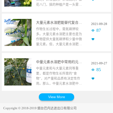
给双方带来机遇。当然，经过了
杂质，都可以判断为质量不是很
花八门，搞的种植户是一头雾
四年的发展，巴内达碧卡已经在
好。当然也不排除，有添加其他
水，根本分不清好坏。今天我们
各个地区证明了自身实力，在众
物质，促进溶解的肥料。 3、能
就来说一说，什么才是我们想要
多参展者中，不乏已经合作多年
安全使用、利用率高不添加激
的矿源黄腐酸钾！它的价值主要
的经销商和种植朋友，他们受约
素、有害金属、损害土壤、污染
大量元素水溶肥能替代复合肥吗？
2021
-
09
-
28
体现在哪？ 番茄使用碧卡矿源黄
来和老朋友相见，侃侃而谈，了
环境等物质，而且很容易被作物
作物生长过程中，需氮磷钾较
87
腐酸钾1、原料方面 都知道，原
解新品、政策、行业发展前
吸收，利用率在百分之90以上，
多。大量元素水溶肥主要也是为
料只有通过多层工艺筛选，才能
景。 本次展会，重点突出，亮点
才能算的上好的大量元素水溶
作物提供大量氮磷钾和少量中微
获得高纯度的矿源黄腐酸钾。但
频频。除了含腐植酸水溶肥料
肥。 冬枣使用碧卡大量元素水溶
量元素。但，大量元素水溶肥能
市场上的矿源黄腐酸钾，营养含
——黑坦克，提质增产重武器；
肥大量元素水溶肥的主要消费区
替代复合肥吗？答案是肯定的，
量并不高，原来都是采用较为便
矿源黄腐酸钾——非盐矿源黄腐
域，集中在大棚蔬菜、果树、花
大量元素大量元素水溶肥能替代
宜的“腐殖酸粉”，它总结性差，
酸钾，安全易吸收的两款新品，
卉种植基地上，对产品质量要求
复合肥，甚至效果更好。 辣椒使
多作物生物肥料或有机肥的添加
在植保会上亮相外。巴内达还通
较高，尤其是要满足作物生长的
中量元素水溶肥中常用的元素有哪些？有什么作用？
2021
-
09
-
27
用碧卡大量元素水溶肥1、营养更
物质，虽有添加有机质、菌的作
过个性化服务为经销商匹配对应
同时，不破坏土壤结构，可持续
中量元素和与大量元素同等重
85
全 大量元素水溶肥不再像传统复
用，但不是较好的矿源黄腐酸钾
单品，为不同作物配制不同施肥
发展。巴内达碧卡大量元素水溶
要，都是作物生长所需的“食
合肥一样，仅包含一种或两种以
选择。 而巴内达碧卡矿源黄腐酸
套餐，为此次展会锦上添花。 在
肥就是这样，养分含量高，全水
物”，对产量和品质有决定性作
上元素，配方和营养元素较为单
钾，原料提取与植物体内，含有
展会过程中，不少经销商、种植
溶、速溶，利用率高达百分之95
用。那么，中量元素水溶肥中常
一。巴内达碧卡大量元素水溶肥
百分之55的矿源腐殖酸，百分之
户都表示要与巴内达合作，在他
以上，不含激素等物质，以补充
用的元素有哪些？有什么作用
采用氮磷钾大量元素+中量元素
50的黄腐酸，百分之80的有机质
们看来，未来肥料行业的制高点
作物营养为主，不会造成土壤板
呢？ 黄瓜使用碧卡中量元素水溶
+微量元素生产，营养物质更加齐
和百分之12的氧化钾，盐分指数
就是解决作物营养问题和抗逆提
结等问题，而且在规定稀释倍数
肥1、钙钙肥是作物绣球较多的中
全，也更有助于作物生长。市场
低，可以更好的活化土壤，改良
质增产，再加上科学配方，作物
的5倍内，不发生肥害，非常适合
量元素水溶肥，仅次于氮磷钾大
上也有很多添加氨基酸、腐殖
土壤；而且添加的核心物质“三磷
解决方案，产品+服务解决用户问
在个作物上使用，充分为用户利
Copyright © 2018-2019 烟台巴内达进出口有限公司
量元素，它一方面能很好的调节
酸、鱼蛋白等物质，构成功能型
酸腺苷”，在酸碱失衡、土壤板结
题，从价格冲击走向价值体现，
益着想，在市场上深受种植户喜