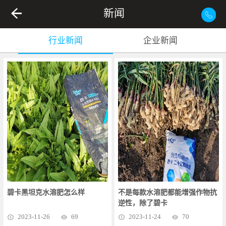
新闻
行业新闻
企业新闻
碧卡黑坦克水溶肥怎么样
不是每款水溶肥都能增强作物抗
逆性，除了碧卡
2023
-
11
-
26
69
2023
-
11
-
24
70