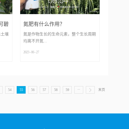
了番茄
关键，它决定着作物补充的是什么。若是
使用碧
激素、杂质，作物吸收后，反而会使作物
严重，
早衰，出现肥害，或是吸收不足，后期脱
用量，
肥，无法正常生长；若是全溶于水，不含
可碧
氮肥有什么作用？
增加，
激素，营养丰富的高品质水溶肥，作物吃
轻土壤
氮是作物生长的生命元素，整个生长周期
菌微生
的健康、齐全、充足，就不易发生病虫
均离不开氮...
苗速
害，生长则会更加健壮，品质也会更高。
壤环
如巴内达碧卡水溶肥，原料品质较高，营
2023
-
06
-
27
水结束
养齐全，不含任何对作物有害的成分，并
更好的
，因此各个时期补充氮肥相当重要，那么
以保障
有能量物质三磷酸腺苷加持，防止病虫害
那么如
它有什么作用呢？小麦使用碧卡缓释氮肥
加二胺
发生，保证作物品质。二看生产技术水溶
使用
1、提高萌芽率、促进花芽分化等在种植
8颗粒
肥要想有好的效果，生产技术的使用也很
杨大
葡萄、猕猴桃时，经常会看到种植户使用
磷含腐
重要，它决定着作物施一次肥能吸收多
...
和品
高氮水溶肥，目的是为了催芽，因此氮肥
54
55
56
57
58
59
末页
用率，
少。若采用物理掺混、化学合成等方法，
没有较
有促进果树萌芽的作用。另外在花芽分化
，又能
辅料较多，且颗粒大，易结块，颗粒营养
老板那
时，也应重视补充氮肥，以促进正常开
率，保
不均匀，吸收率仅在百分之30-50，利用
他做了
花，并为其提供所需物质和能量。2、促
。俗话
率较低。作物使用一次后，吸收的很少，
三
进作物枝叶生长氮是叶绿素合成的关键因
花才会
效果显示不出，就会另种植户再次使用，
是原
素。有人说氮长叶子，一点也不假。尤其
奠定着
事实上接连使用此类肥料，并不会使作物