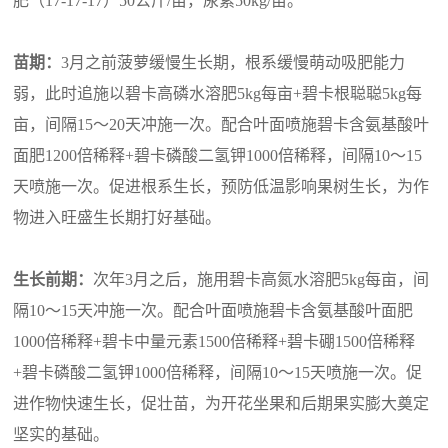
肥（17-17-17）50公斤/亩，尿素50kg/亩。
苗期：
3月之前菠萝缓慢生长期，根系缓慢萌动吸肥能力
弱，此时追施以碧卡高磷水溶肥5kg每亩+碧卡根聪聪5kg每
亩，间隔15～20天冲施一次。配合叶面喷施碧卡
含氨基酸
叶
面肥1200倍稀释+碧卡磷酸二氢钾1000倍稀释，间隔10～15
天喷施一次。促进根系生长，预防低温影响果树生长，为作
物进入旺盛生长期打好基础。
生长前期：
次年3月之后，施用碧卡高氮水溶肥5kg每亩，间
隔10～15天冲施一次。配合叶面喷施碧卡
含氨基酸
叶面肥
1000倍稀释+碧卡中量元素1500倍稀释+碧卡硼1500倍稀释
+碧卡磷酸二氢钾1000倍稀释，间隔10～15天喷施一次。促
进作物快速生长，促壮苗，为开花坐果和后期果实膨大奠定
坚实的基础。