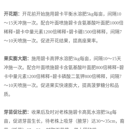
开花期：
开花前开始施用碧卡平衡水溶肥5kg每亩，间隔10
～15天冲施一次。配合叶面喷施碧卡
含氨基酸
叶面肥1000倍
稀释+碧卡中量元素1200倍稀释+碧卡硼1500倍稀释，间隔7
～10天喷施一次。促进开花结果，提高座果率。
果实膨大期：
施用碧卡高钾水溶肥5kg每亩，间隔10～15天
冲施一次。配合叶面喷施碧卡
含氨基酸
叶面肥800倍稀释+碧
卡中量元素1200倍稀释+碧卡磷酸二氢钾800倍稀释，间隔7
～10天喷施一次。促进果实快速膨大，提高菠萝糖分和品
质。
芽苗促壮肥：
收果后及时对老株施碧卡高氮水溶肥5kg每
亩，促进芽苗生长，待老株上吸芽（腋芽）达30～35cm，裔